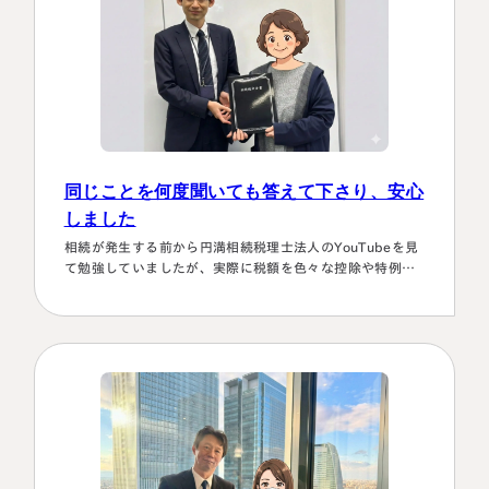
同じことを何度聞いても答えて下さり、安心
しました
相続が発生する前から円満相続税理士法人のYouTubeを見
て勉強していましたが、実際に税額を色々な控除や特例を
駆使して計算していくのは非常に困難で早々に先生にお願
いしようと判断しました。相続発生後、保険会社、銀行、
市役所等と似たような書類のやりとりを何度もすることに
なります。自分では最終的にどの数字が使えるのか分から
ず、届いた書類を全部加藤先生へメールで送ってまとめあ
げて頂きました。心配で同じこと…