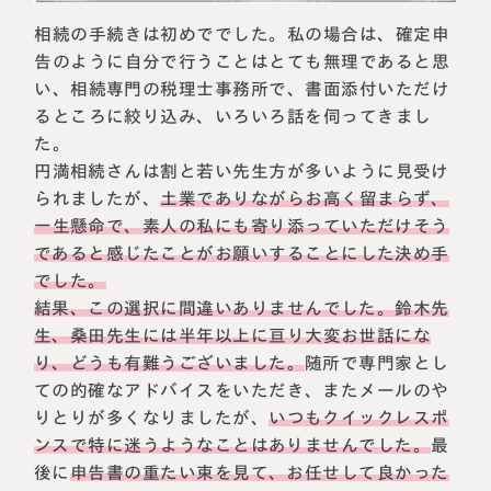
税理士紹介
相続コラム
相続の手続きは初めででした。私の場合は、確定申
告のように自分で行うことはとても無理であると思
い、相続専門の税理士事務所で、書面添付いただけ
法人情報
セミナー
るところに絞り込み、いろいろ話を伺ってきまし
た。
円満相続ちゃんねる
円満相続さんは割と若い先生方が多いように見受け
られましたが、
土業でありながらお高く留まらず、
円満相続塾（受講生募集中）
一生懸命で、素人の私にも寄り添っていただけそう
であると感じたことがお願いすることにした決め手
でした。
結果、この選択に間違いありませんでした。鈴木先
東京事務所
〒107-0062
生、桑田先生には半年以上に亘り大変お世話にな
東京都港区南青山一丁目2番6号
り、どうも有難うございました。
随所で専門家とし
ラティス青山スクエア2階
大阪事務所
ての的確なアドバイスをいただき、またメールのや
Access
〒530-0017
りとりが多くなりましたが、
いつもクイックレスポ
大阪府大阪市北区角田町8番47号
ンスで特に迷うようなことはありませんでした。
最
阪急グランドビル20階
後に
申告書の重たい束を見て、お任せして良かった
Access