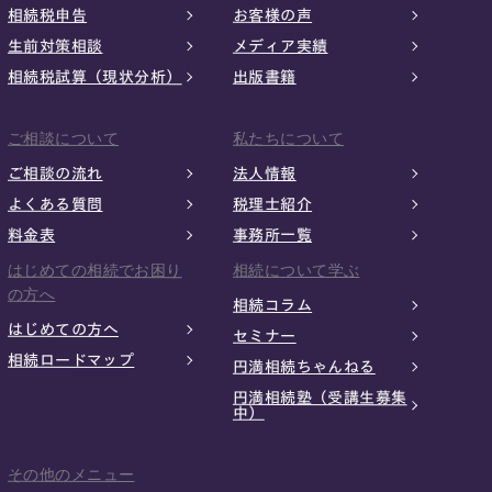
相続税申告
お客様の声
生前対策相談
メディア実績
相続税試算（現状分析）
出版書籍
ご相談について
私たちについて
ご相談の流れ
法人情報
よくある質問
税理士紹介
料金表
事務所一覧
はじめての相続でお困り
相続について学ぶ
の方へ
相続コラム
はじめての方へ
セミナー
相続ロードマップ
円満相続ちゃんねる
円満相続塾（受講生募集
中）
その他のメニュー