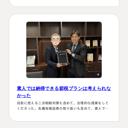
存在 でしたが、週1度は東京事務所に来ておられるという
ことで、 私たちの都合に合わせて面談してくださり、はじ
めの心配は杞憂となりました。 途中分からないことはメー
ルでも電話 すぐに教えてくださり、無事納税を済ませるこ
とができほっとしていま…
素人では納得できる節税プランは考えられな
かった
目前に控える二次相続対策も含めて、合理的な提案をして
くださった。名義有価証券の取り扱いも含めて、素人では
納得できる節税プランは考えられなかったから。