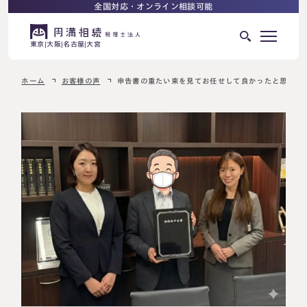
全国対応・オンライン相談可能
東京
大阪
名古屋
大宮
ホーム
お客様の声
申告書の重たい束を見てお任せして良かったと思いま
はじめての相続でお困りの方へ
サービス紹介
相続ロードマップ
相続が発生した方へ
はじめての方へ
相続税申告について
ご相談の流れ
ご相談の流れ
選ばれる理由
料金表
よくある質問