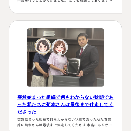
申告を行うことができました。 とても感謝しております。
～具体的理由～👌「税務調査が万が一生じた場合にはしっ
かり対応します！！」と、少しの躊躇もなく、一切のガー
ド文言も言わすに、まっすぐこちらの目をしっかり見て言
ってくださり、 税金はこの方にすべておまかせするしかな
い！！と、私も思わず「お願いします！」としか言えない
位、安心…
突然始まった相続で何もわからない状態であ
った私たちに菊本さんは最後まで伴走してく
ださった
突然始まった相続で何もわからない状態であった私たち姉
妹に菊本さんは最後まで伴走してくださり 本当にありがた
かったです。東京に住む私達にとってはじめは大阪は遠い