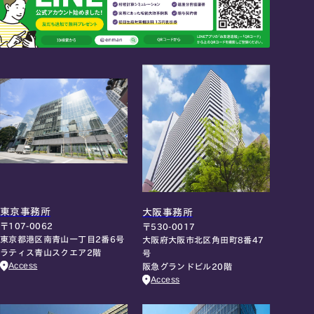
東京事務所
大阪事務所
〒107-0062
〒530-0017
東京都港区南青山一丁目2番6号
大阪府大阪市北区角田町8番47
ラティス青山スクエア2階
号
Access
阪急グランドビル20階
Access