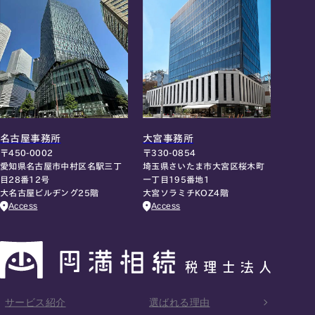
名古屋事務所
大宮事務所
〒450-0002
〒330-0854
愛知県名古屋市中村区名駅三丁
埼玉県さいたま市大宮区桜木町
目28番12号
一丁目195番地1
大名古屋ビルヂング25階
大宮ソラミチKOZ4階
Access
Access
サービス紹介
選ばれる理由