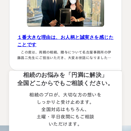
１番大きな理由は、お人柄と誠実さを感じた
ことです
この度は、両親の相続、贈与について名古屋事務所の伊
藤昌二先生にご担当いただき、大変お世話になりました。
〈満足度の理由について〉 ①１番大きな理由は、お人柄と
誠実さを感じたことです。 それぞれの相続人に対してニ
相続のお悩みを「円満に解決」
ュートラルでした。 ②丁寧なご対応とわかりやすい説明で
した。 素人がわかりやすいように、わかるまで何度も教
全国どこからでもご相談ください。
えて下さいました。 ③お人柄と同様に、専門家として全面
的に頼れる能力とスキルが…
相続のプロが、大切な方の想いを
しっかりと受け止めます。
全国対応はもちろん、
土曜・平日夜間にもご相談
いただけます。