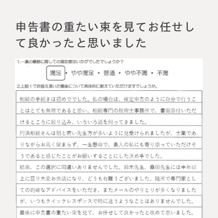
相続に備えたい方へ
相続を学ぶ
生前対策相談について
申告書の重たい束を見てお任せし
て良かったと思いました
相続税試算について
料金表
選ばれる理由
よくある質問
お客様の声
私たちについて
相続について学ぶ
選ばれる理由