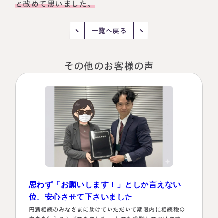
と改めて思いました。
一覧へ戻る
その他のお客様の声
名古屋事務所
大宮事務所
〒450-0002
〒330-0854
愛知県名古屋市中村区名駅三丁目28
埼玉県さいたま市大宮区桜木町一丁目
番12号
195番地1
大名古屋ビルヂング25階
大宮ソラミチKOZ4階
Access
Access
思わず「お願いします！」としか言えない
位、安心させて下さいました
円満相続のみなさまに助けていただいて期限内に相続税の