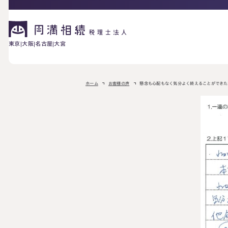
東京
大阪
名古屋
大宮
相続が発生した方へ
ホーム
お客様の声
懸念も心配もなく気分よく終えることができた
お困りの方へ
相続税申告に
ご相談の流れ
料金表
ついて
詳しく見る
相続に備えたい方へ
生前対策相談に
相続税試算につ