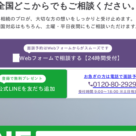
々に先生にお願いしようと判
全国どこからでもご相談ください
しました。相続発生後、保険
社、銀行、市役所等と似たよ
相続のプロが、大切な方の想いを
しっかりと受け止めます。
な書類のやりとりを何度もす
全国対応はもちろん、
土曜・平日夜間にもご相談
いただけます
ことになります。自分では最
的にどの数字が使えるのか分
らず、届いた書類を全部加藤
面談予約はWebフォームからがスムーズです
生へメールで送ってまとめあ
て頂きました。心配で同じこ
Webフォームで相談する
【24時間受付】
…
お急ぎの方は電話で面談
登録で無料プレゼント
0120-80-292
公式LINEを友だち追加
受付時間 9:00～18:00 ※土日