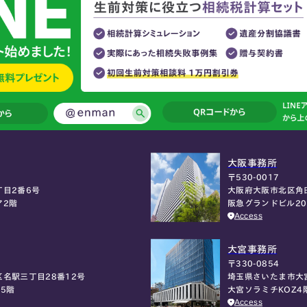
大阪事務所
〒530-0017
大阪府大阪市北区角
目2番6号
阪急グランドビル2
ア2階
Access
大宮事務所
〒330-0854
埼玉県さいたま市大
名駅三丁目28番12号
大宮ソラミチKOZ4
5階
Access