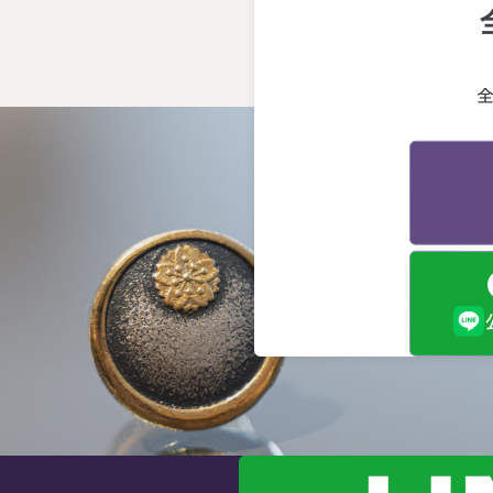
早
断
会
う
る
終
か
先
げ
と