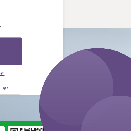
理由は、お人柄と誠実さを感じ
。
たことです。 それぞれの相続
人に対してニュートラルでし
た。 ②丁寧なご対応とわかりや
。
すい説明でした。 素人がわか
りやすいように、わかるまで何
度も教えて下さいました。 ③お
人柄と同様に、専門家として全
面的に頼れる能力とスキルが…
予約
9
祝日除く