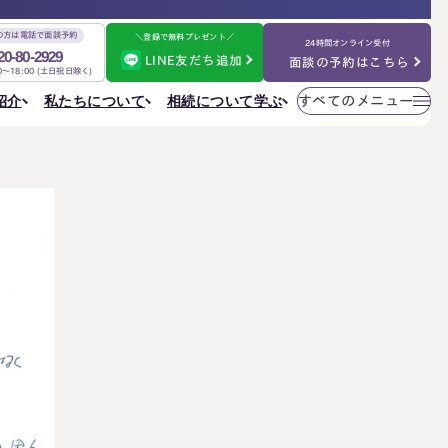
の方は電話で面談予約
＼登録で無料プレゼント／
24時間オンライン受付
20-80-2929
LINE友だち追加
面談の予約はこちら
00～18:00 (土日祝日除く)
メニューを
相続について学ぶ
私たちについて
紹介
すべてのメニュー
閉じる
法人情報
私たちについて
ご相談の流れ
選ばれる理由
円満相続ちゃんねる
税理士紹介
よくある質問
金表
事務所一覧
大阪事務所
相続を学ぶ
〒530-0017
東京事務所
お客様の声
大阪府大阪市北区角田町8番47号
大阪事務所
阪急グランドビル20階
Access
名古屋事務所
金表
大宮事務所
大宮事務所
〒330-0854
ぶ
その他のメニュー
埼玉県さいたま市大宮区桜木町一丁目195番地1
大宮ソラミチKOZ4階
採用サイト
Access
お知らせ
ねる
社員日記