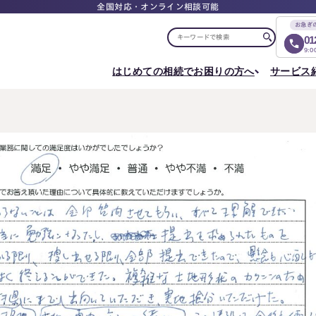
全国対応・オンライン相談可能
お急ぎ
01
9:
はじめての相続でお困りの方へ
サービス
選ばれる理由
税理士紹介
選ばれる理由
ご相談について
相続ロードマップ
はじめての方へ
相続が発生した方へ
相続コラム
セミナー
お客様の声
ご相談の流れ
相続税申告について
ご相談の流れ
料
東京事務所
メディア実績
よくある質問
選ばれる理由
よくある質問
円満相続塾（受講生募集中）
〒107-0062
出版書籍
料金表
東京都港区南青山一丁目2番6号
相続に備えたい方へ
ラティス青山スクエア2階
Access
生前対策相談について
相続税試算について
料
名古屋事務所
〒450-0002
はじめての相続でお困りの方へ
相続について学
愛知県名古屋市中村区名駅三丁目28番12号
大名古屋ビルヂング25階
はじめての方へ
相続コラム
Access
相続ロードマップ
セミナー
円満相続ちゃん