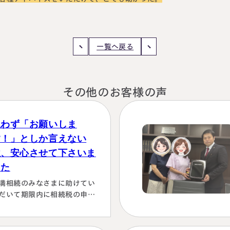
一覧へ戻る
その他のお客様の声
思わず「お願いしま
す！」としか言えない
位、安心させて下さいま
した
満相続のみなさまに助けてい
だいて期限内に相続税の申告
行うことができました。 とて
感謝しております。 ～具体的
由～👌「税務調査が万が一生