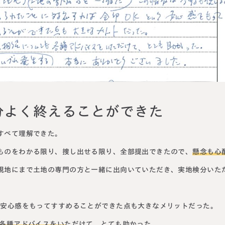
円満相続塾（受
面談予
お急ぎの方は電話で面談予約
0120-80-2929
LINE
9:00～18:00 (土日祝日除く)
分よく終えることができた
すべて理解できた。
ものをわかる限り、捜し出せる限り、全部提出できたので、
懸念も心
現地にまで土地の専門の方と一緒に出向いていただき、実地検分いた
う安心感をもってすすめることができた点も大きなメリットだった。
も各種アドバイスをいただけて、とても助かった。