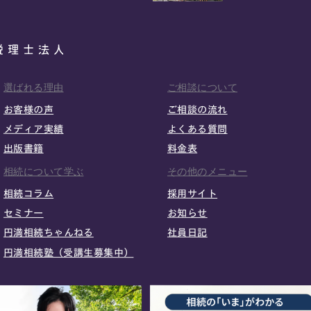
選ばれる理由
ご相談について
お客様の声
ご相談の流れ
メディア実績
よくある質問
出版書籍
料金表
相続について学ぶ
その他のメニュー
相続コラム
採用サイト
セミナー
お知らせ
円満相続ちゃんねる
社員日記
円満相続塾（受講生募集中）