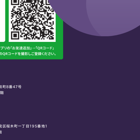
田町8番47号
0階
宮区桜木町一丁目195番地1
階