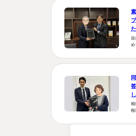
じ
す
く
に
か
目
は
め
し
さ
「
い
な
る
た
相
税
強
を
計