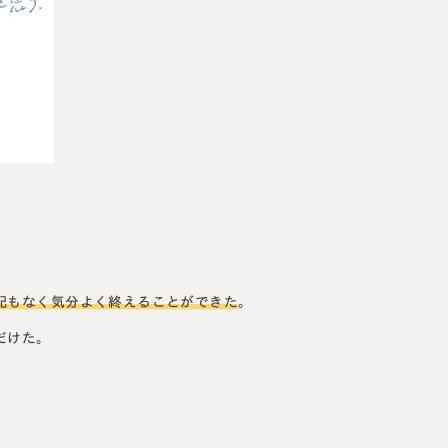
講生募集中）
約・お問い合わせ
【24時間受付】
友だち追加
登録で無料プレゼント
プライバシーポリシー
サイトマップ
配もなく気分よく終えることができた
。
だけた。