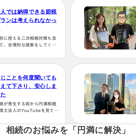
た場合にはしっかり対応しま
素人では納得できる節税
！！」と、少しの躊躇もな
、一切のガード文言も言わす
プランは考えられなかっ
、まっすぐこちらの目をしっ
た
り見て言ってくださり、 税金
前に控える二次相続対策も含
この方にすべておまかせする
て、合理的な提案をしてくだ
かない！！と、私も思わず
った。名義有価証券の取り扱
お願いします！」としか言え
も含めて、素人では納得でき
い位、安心…
節税プランは考えられなかっ
から。
同じことを何度聞いても
答えて下さり、安心しま
した
続が発生する前から円満相続
理士法人のYouTubeを見て勉
していましたが、実際に税額
色々な控除や特例を駆使して
相続のお悩みを「円満に解決」
算していくのは非常に困難で