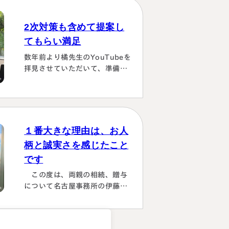
じめは大阪は遠い存在 でした
が、週1度は東京事務所に来て
2次対策も含めて提案し
おられるということで、 私たち
てもらい満足
の都合に合わせて面談してくだ
さり、はじめの心配は杞憂とな
数年前より橘先生のYouTubeを
りました。 途中分からないこと
拝見させていただいて、準備し
はメールでも電話 すぐに教えて
ていたこともあり、実際相続が
くださり、無事納税を済ませる
発生した際は迷わず相談に伺い
ことができほっとしていま…
ました。桑田先生は、私どもの
相談事には、すべて対応してい
ただき、それも素早いことに感
１番大きな理由は、お人
謝しました。また2次対策も含
柄と誠実さを感じたこと
めた提案をしてもらい満足して
です
おります。有り難うございまし
た。
この度は、両親の相続、贈与
について名古屋事務所の伊藤昌
二先生にご担当いただき、大変
お世話になりました。 〈満足度
の理由について〉 ①１番大きな