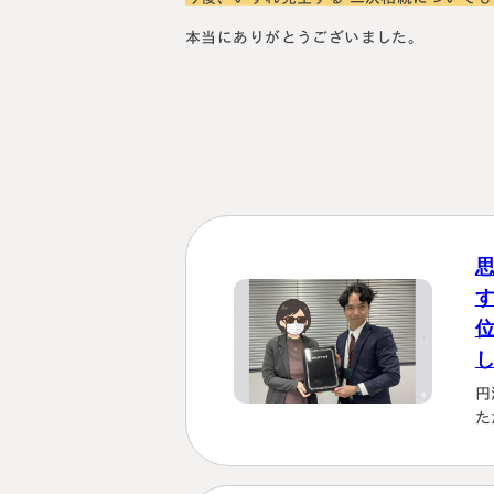
本当にありがとうございました。
円
た
を
も
理