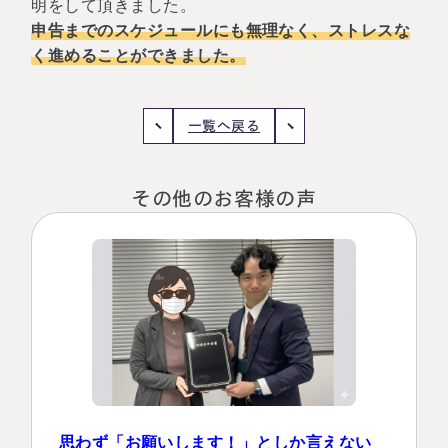
相続に備えたい方へ
相続を学ぶ
申告までのスケジュールにも無理なく、ストレスな
生前対策相談について
く進めることができました。
相続税試算について
一覧へ戻る
料金表
その他のお客様の声
選ばれる理由
よくある質問
お客様の声
私たちについて
相続について学ぶ
選ばれる理由
思わず「お願いします！」としか言えない