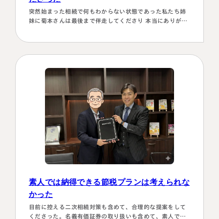
突然始まった相続で何もわからない状態であった私たち姉
妹に菊本さんは最後まで伴走してくださり 本当にありがた
かったです。東京に住む私達にとってはじめは大阪は遠い
存在 でしたが、週1度は東京事務所に来ておられるという
ことで、 私たちの都合に合わせて面談してくださり、はじ
めの心配は杞憂となりました。 途中分からないことはメー
ルでも電話 すぐに教えてくださり、無事納税を済ませるこ
とができほっとしていま…
名古屋事務所
大宮事務所
〒450-0002
〒330-0854
愛知県名古屋市中村区名駅三丁目28
埼玉県さいたま市大宮区桜木町一丁目
番12号
195番地1
大名古屋ビルヂング25階
大宮ソラミチKOZ4階
Access
Access
素人では納得できる節税プランは考えられな
かった
目前に控える二次相続対策も含めて、合理的な提案をして
くださった。名義有価証券の取り扱いも含めて、素人では