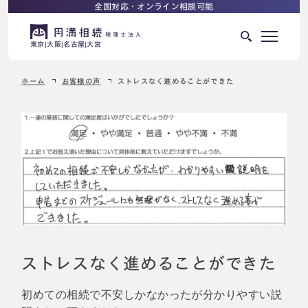
全国対応・オンライン相談可能
東京
大阪
名古屋
大宮
ホーム
お客様の声
ストレスなく進めることができた
はじめての相続でお困りの方へ
サービス紹介
相続ロードマップ
相続が発生した方へ
はじめての方へ
相続税申告について
ご相談の流れ
ご相談の流れ
選ばれる理由
料金表
ストレスなく進めることができた
よくある質問
初めての相続で不安しかなかったが分かりやすい説