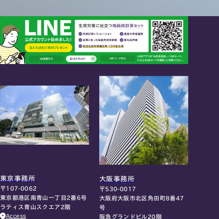
東京事務所
大阪事務所
〒107-0062
〒530-0017
東京都港区南青山一丁目2番6号
大阪府大阪市北区角田町8番47
ラティス青山スクエア2階
号
Access
阪急グランドビル20階