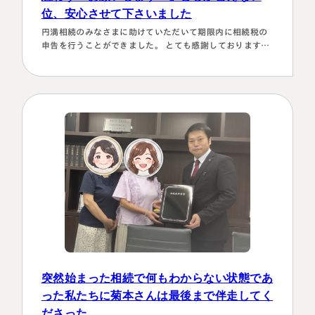
位、安心させて下さいました
税理士紹介
相続コラム
円満相続のみなさまに助けていただいて期限内に相続税の
申告を行うことができました。 とても感謝しております。
法人情報
セミナー
～具体的理由～👌「税務調査が万が一生じた場合にはしっ
かり対応します！！」と、少しの躊躇もなく、一切のガー
ド文言も言わすに、まっすぐこちらの目をしっかり見て言
円満相続ちゃんねる
ってくださり、 税金はこの方にすべておまかせするしかな
い！！と、私も思わず「お願いします！」としか言えない
位、安心…
円満相続塾（受講生募集中）
東京事務所
〒107-0062
東京都港区南青山一丁目2番6号
ラティス青山スクエア2階
大阪事務所
Access
〒530-0017
大阪府大阪市北区角田町8番47号
突然始まった相続で何もわからない状態であ
阪急グランドビル20階
った私たちに菊本さんは最後まで伴走してく
Access
ださった