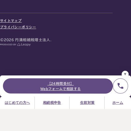
24時間オンライン受付
面談の予約はこちら
サイトマップ
＼登録で無料プレゼント／
プライバシーポリシー
LINE友だち追加
©2026 円満相続税理士法人.
お急ぎの方は電話で面談予約
0120-80-2929
9:00～18:00 (土日祝日除く)
プライバシーポリシー
サイトマップ
採用サイト
お知らせ
【24時間受付】
Webフォームで相談する
はじめての方へ
相続税申告
生前対策
ホーム