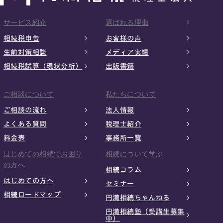
サービス紹介
選ばれる理由
相続税申告
お客様の声
生前対策相談
メディア実績
相続税試算（現状分析）
出版書籍
ご相談について
私たちについて
ご相談の流れ
法人情報
よくある質問
税理士紹介
料金表
事務所一覧
はじめての相続でお困り
相続について学ぶ
の方へ
相続コラム
はじめての方へ
セミナー
相続ロードマップ
円満相続ちゃんねる
円満相続塾（受講生募集
中）