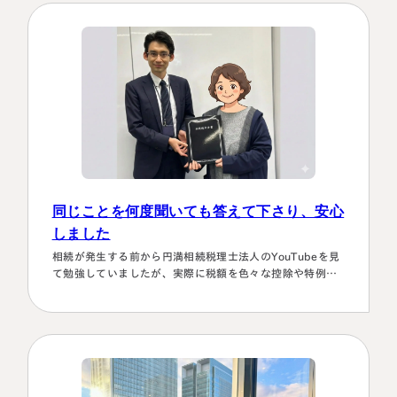
有り難うございました。
同じことを何度聞いても答えて下さり、安心
しました
相続が発生する前から円満相続税理士法人のYouTubeを見
て勉強していましたが、実際に税額を色々な控除や特例を
駆使して計算していくのは非常に困難で早々に先生にお願
いしようと判断しました。相続発生後、保険会社、銀行、
市役所等と似たような書類のやりとりを何度もすることに
なります。自分では最終的にどの数字が使えるのか分から
ず、届いた書類を全部加藤先生へメールで送ってまとめあ
げて頂きました。心配で同じこと…