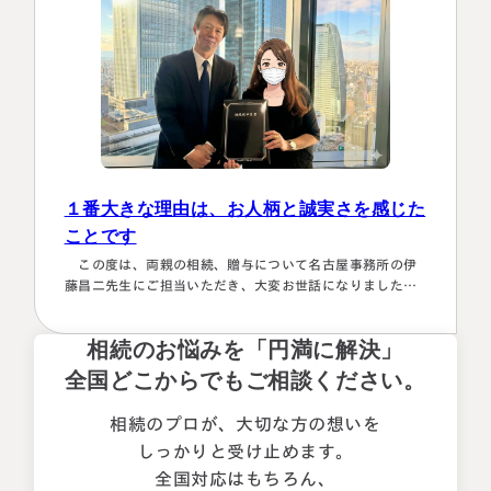
１番大きな理由は、お人柄と誠実さを感じた
ことです
この度は、両親の相続、贈与について名古屋事務所の伊
藤昌二先生にご担当いただき、大変お世話になりました。
〈満足度の理由について〉 ①１番大きな理由は、お人柄と
誠実さを感じたことです。 それぞれの相続人に対してニ
相続のお悩みを「円満に解決」
ュートラルでした。 ②丁寧なご対応とわかりやすい説明で
した。 素人がわかりやすいように、わかるまで何度も教
全国どこからでもご相談ください。
えて下さいました。 ③お人柄と同様に、専門家として全面
的に頼れる能力とスキルが…
相続のプロが、大切な方の想いを
しっかりと受け止めます。
全国対応はもちろん、