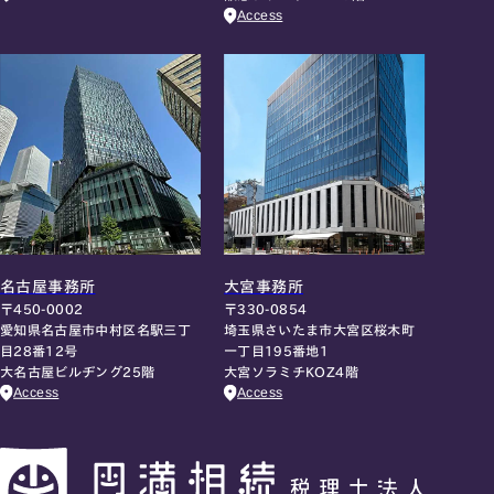
Access
名古屋事務所
大宮事務所
〒450-0002
〒330-0854
愛知県名古屋市中村区名駅三丁
埼玉県さいたま市大宮区桜木町
目28番12号
一丁目195番地1
大名古屋ビルヂング25階
大宮ソラミチKOZ4階
Access
Access