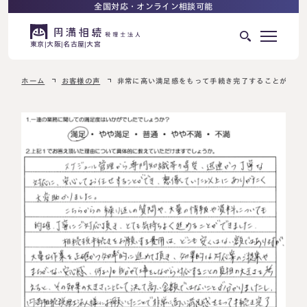
全国対応・オンライン相談可能
東京
大阪
名古屋
大宮
ホーム
お客様の声
非常に高い満足感をもって手続き完了することができ
はじめての相続でお困りの方へ
サービス紹介
相続ロードマップ
相続が発生した方へ
はじめての方へ
相続税申告について
ご相談の流れ
ご相談の流れ
選ばれる理由
料金表
よくある質問