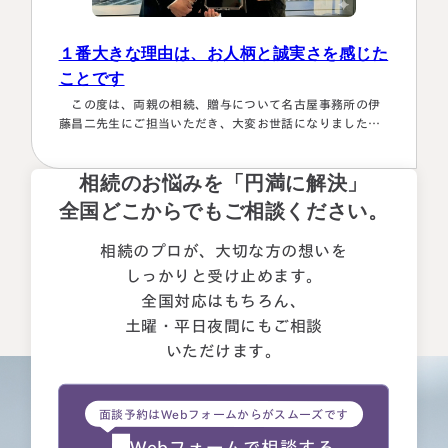
１番大きな理由は、お人柄と誠実さを感じた
ことです
この度は、両親の相続、贈与について名古屋事務所の伊
藤昌二先生にご担当いただき、大変お世話になりました。
〈満足度の理由について〉 ①１番大きな理由は、お人柄と
誠実さを感じたことです。 それぞれの相続人に対してニ
相続のお悩みを「円満に解決」
ュートラルでした。 ②丁寧なご対応とわかりやすい説明で
した。 素人がわかりやすいように、わかるまで何度も教
全国どこからでもご相談ください。
えて下さいました。 ③お人柄と同様に、専門家として全面
的に頼れる能力とスキルが…
相続のプロが、大切な方の想いを
しっかりと受け止めます。
全国対応はもちろん、
土曜・平日夜間にもご相談
いただけます。
面談予約はWebフォームからがスムーズです
Webフォームで相談する