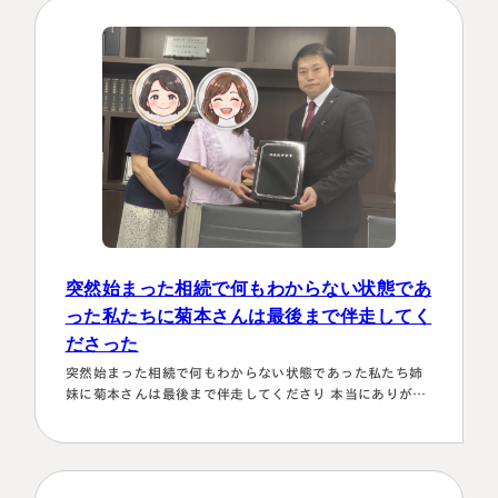
ってくださり、 税金はこの方にすべておまかせするしかな
い！！と、私も思わず「お願いします！」としか言えない
位、安心…
突然始まった相続で何もわからない状態であ
った私たちに菊本さんは最後まで伴走してく
ださった
突然始まった相続で何もわからない状態であった私たち姉
妹に菊本さんは最後まで伴走してくださり 本当にありがた
かったです。東京に住む私達にとってはじめは大阪は遠い
存在 でしたが、週1度は東京事務所に来ておられるという
ことで、 私たちの都合に合わせて面談してくださり、はじ
めの心配は杞憂となりました。 途中分からないことはメー