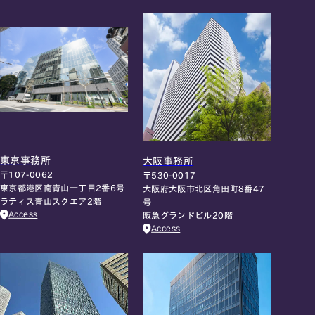
東京事務所
大阪事務所
〒107-0062
〒530-0017
東京都港区南青山一丁目2番6号
大阪府大阪市北区角田町8番47
ラティス青山スクエア2階
号
Access
阪急グランドビル20階
Access