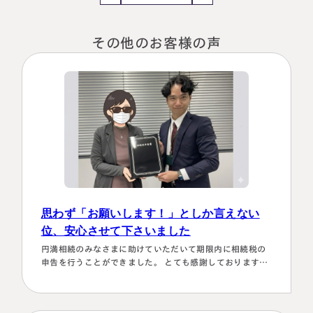
その他のお客様の声
名古屋事務所
大宮事務所
〒450-0002
〒330-0854
思わず「お願いします！」としか言えない
愛知県名古屋市中村区名駅三丁目28
埼玉県さいたま市大宮区桜木町一丁目
位、安心させて下さいました
番12号
195番地1
大名古屋ビルヂング25階
大宮ソラミチKOZ4階
円満相続のみなさまに助けていただいて期限内に相続税の
Access
Access
申告を行うことができました。 とても感謝しております。
～具体的理由～👌「税務調査が万が一生じた場合にはしっ
かり対応します！！」と、少しの躊躇もなく、一切のガー
ド文言も言わすに、まっすぐこちらの目をしっかり見て言