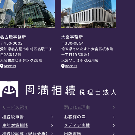
名古屋事務所
大宮事務所
〒450-0002
〒330-0854
愛知県名古屋市中村区名駅三丁
埼玉県さいたま市大宮区桜木町
目28番12号
一丁目195番地1
大名古屋ビルヂング25階
大宮ソラミチKOZ4階
Access
Access
サービス紹介
選ばれる理由
相続税申告
お客様の声
生前対策相談
メディア実績
相続税試算（現状分析）
出版書籍