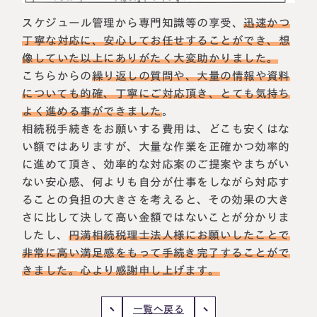
税理士紹介
相続コラム
スケジュール管理から専門知識等の享受、
迅速かつ
丁寧な対応に、安心してお任せすることができ、想
法人情報
像していた以上にありがたく大変助かりました。
セミナー
こちらからの
繰り返しの質問や、大量の情報や資料
についても的確、丁寧にご対応頂き、とても気持ち
円満相続ちゃんねる
よく進める事ができました
。
相続税手続きをお願いする費用は、どこも安くはな
円満相続塾（受講生募集中）
い額ではありますが、大量な作業を正確かつ効率的
に進めて頂き、効率的な対応案のご提案やまちがい
ない安心感、何よりも自分が仕事をしながら対応す
ることの負担の大きさを考えると、その効果の大き
東京事務所
〒107-0062
さに比して決して高い金額ではないことが分かりま
東京都港区南青山一丁目2番6号
したし、
円満相続税理士法人様にお願いしたことで
ラティス青山スクエア2階
大阪事務所
非常に高い満足感をもって手続き完了することがで
Access
〒530-0017
きました。心より感謝申し上げます。
大阪府大阪市北区角田町8番47号
阪急グランドビル20階
Access
一覧へ戻る