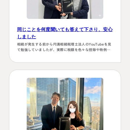
同じことを何度聞いても答えて下さり、安心
しました
相続が発生する前から円満相続税理士法人のYouTubeを見
て勉強していましたが、実際に税額を色々な控除や特例を
駆使して計算していくのは非常に困難で早々に先生にお願
いしようと判断しました。相続発生後、保険会社、銀行、
市役所等と似たような書類のやりとりを何度もすることに
なります。自分では最終的にどの数字が使えるのか分から
ず、届いた書類を全部加藤先生へメールで送ってまとめあ
げて頂きました。心配で同じこと…