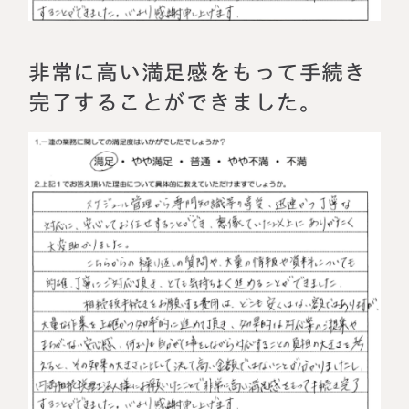
相続に備えたい方へ
相続を学ぶ
生前対策相談について
非常に高い満足感をもって手続き
相続税試算について
完了することができました。
料金表
選ばれる理由
よくある質問
お客様の声
私たちについて
相続について学ぶ
選ばれる理由