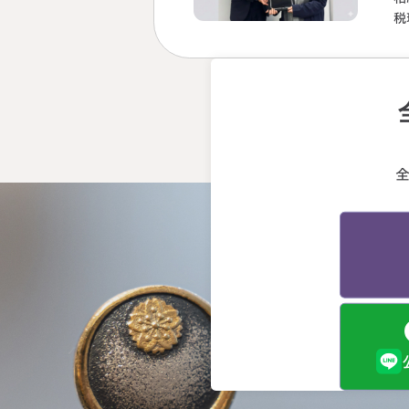
税
強
を
計
早
断
会
う
る
終
か
先
げ
と