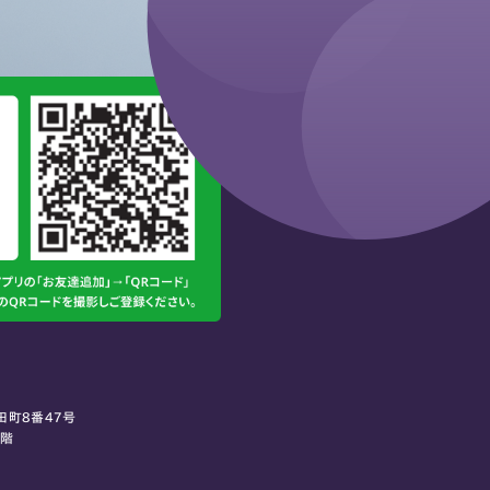
田町8番47号
0階