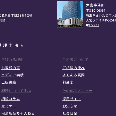
大宮事務所
〒330-0854
埼玉県さいたま市大
名駅三丁目28番12号
大宮ソラミチKOZ4
5階
Access
選ばれる理由
ご相談について
お客様の声
ご相談の流れ
メディア実績
よくある質問
出版書籍
料金表
相続について学ぶ
その他のメニュー
相続コラム
採用サイト
セミナー
お知らせ
円満相続ちゃんねる
社員日記