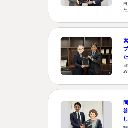
円
た
を
も
理
じ
す
く
に
か
目
は
め
し
さ
「
い
な
る
た
相