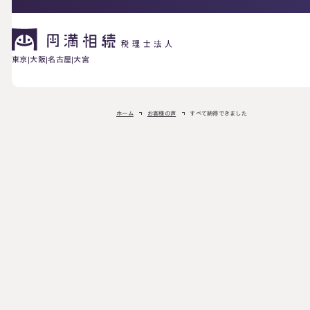
東京
大阪
名古屋
大宮
相続が発生した方へ
ホーム
お客様の声
すべて納得できました
お困りの方へ
相続税申告に
ご相談の流れ
料金表
ついて
詳しく見る
相続に備えたい方へ
生前対策相談に
相続税試算につ