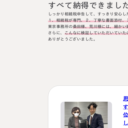
すべて納得できまし
料金表
ついて
いて
しっかり相続税申告して、すっきり安心し
１．相続税が専門、２．丁寧な書面添付、
東京事務所の
桑田様、荒川様には、細かい
さらに、
こんなに検証していただいていた
ありがとうございました。