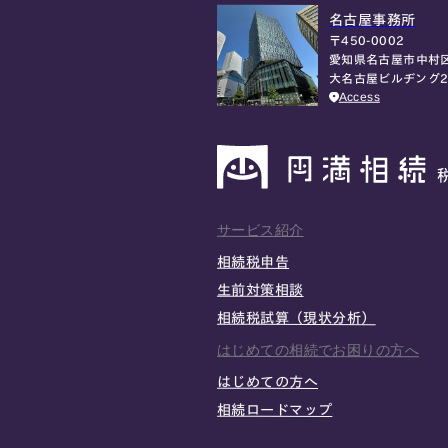
名古屋事務所
〒450-0002
愛知県名古屋市中村区
大名古屋ビルヂング2
Access
サービス紹介
相続税申告
生前対策相談
相続税試算（現状分析）
はじめての相続でお困りの方へ
はじめての方へ
相続ロードマップ