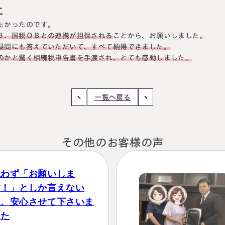
た
円満相続塾（受
たかったのです。
３．国税ＯＢとの連携が担保される
ことから、お願いしました。
疑問にも答えていただいて、すべて納得できました。
のかと驚く相続税申告書を手渡され、とても感動しました。
面談予
お急ぎの方は電話で面談予約
0120-80-2929
LINE
9:00～18:00 (土日祝日除く)
一覧へ戻る
その他のお客様の声
思わず「お願いしま
す！」としか言えない
位、安心させて下さいま
した