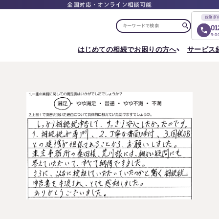
全国対応・オンライン相談可能
お急ぎ
01
9:
はじめての相続でお困りの方へ
サービス
選ばれる理由
税理士紹介
選ばれる理由
ご相談について
相続ロードマップ
はじめての方へ
相続が発生した方へ
相続コラム
セミナー
お客様の声
ご相談の流れ
相続税申告について
ご相談の流れ
料
東京事務所
メディア実績
よくある質問
選ばれる理由
よくある質問
円満相続塾（受講生募集中）
〒107-0062
出版書籍
料金表
東京都港区南青山一丁目2番6号
相続に備えたい方へ
ラティス青山スクエア2階
Access
生前対策相談について
相続税試算について
料
名古屋事務所
〒450-0002
はじめての相続でお困りの方へ
相続について学
愛知県名古屋市中村区名駅三丁目28番12号
大名古屋ビルヂング25階
はじめての方へ
相続コラム
Access
相続ロードマップ
セミナー
円満相続ちゃん