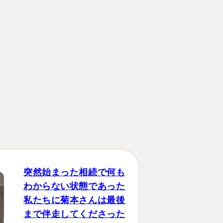
講生募集中）
約・お問い合わせ
【24時間受付】
友だち追加
登録で無料プレゼント
プライバシーポリシー
サイトマップ
突然始まった相続で何も
わからない状態であった
私たちに菊本さんは最後
まで伴走してくださった