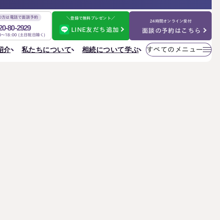
の方は電話で面談予約
＼登録で無料プレゼント／
24時間オンライン受付
20-80-2929
LINE友だち追加
面談の予約はこちら
00～18:00 (土日祝日除く)
メニューを
相続について学ぶ
私たちについて
紹介
すべてのメニュー
閉じる
法人情報
私たちについて
ご相談の流れ
選ばれる理由
円満相続ちゃんねる
税理士紹介
よくある質問
金表
事務所一覧
大阪事務所
相続を学ぶ
〒530-0017
東京事務所
お客様の声
大阪府大阪市北区角田町8番47号
大阪事務所
阪急グランドビル20階
Access
名古屋事務所
金表
大宮事務所
大宮事務所
〒330-0854
ぶ
その他のメニュー
埼玉県さいたま市大宮区桜木町一丁目195番地1
大宮ソラミチKOZ4階
採用サイト
Access
お知らせ
ねる
社員日記