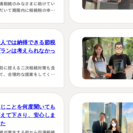
満相続のみなさまに助けてい
だいて期限内に相続税の申告
行うことができました。 とて
感謝しております。 ～具体的
由～👌「税務調査が万が一生
た場合にはしっかり対応しま
素人では納得できる節税
！！」と、少しの躊躇もな
、一切のガード文言も言わす
プランは考えられなかっ
、まっすぐこちらの目をしっ
た
り見て言ってくださり、 税金
前に控える二次相続対策も含
この方にすべておまかせする
て、合理的な提案をしてくだ
かない！！と、私も思わず
った。名義有価証券の取り扱
お願いします！」としか言え
も含めて、素人では納得でき
い位、安心…
節税プランは考えられなかっ
から。
同じことを何度聞いても
答えて下さり、安心しま
した
続が発生する前から円満相続