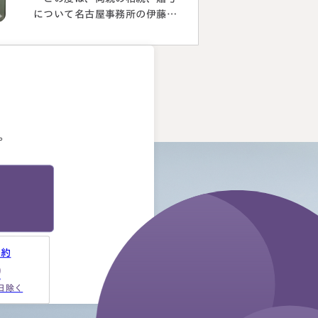
について名古屋事務所の伊藤昌
二先生にご担当いただき、大変
お世話になりました。 〈満足度
の理由について〉 ①１番大きな
理由は、お人柄と誠実さを感じ
。
たことです。 それぞれの相続
人に対してニュートラルでし
た。 ②丁寧なご対応とわかりや
。
すい説明でした。 素人がわか
りやすいように、わかるまで何
度も教えて下さいました。 ③お
人柄と同様に、専門家として全
面的に頼れる能力とスキルが…
予約
9
祝日除く