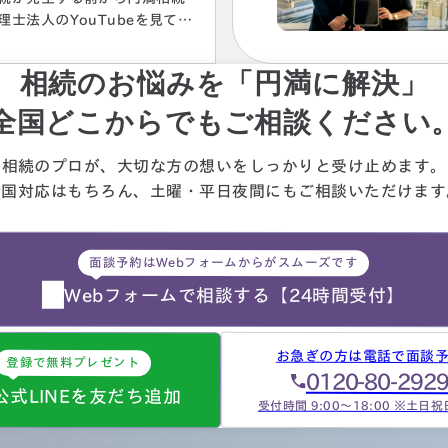
理士法人のYouTubeを見て勉
していましたが、実際に税額
色々な控除や特例を駆使して
相続のお悩みを「円満に解決」
算していくのは非常に困難で
々に先生にお願いしようと判
全国どこからでもご相談ください
しました。相続発生後、保険
社、銀行、市役所等と似たよ
相続のプロが、大切な方の想いを
しっかりと受け止めます。
な書類のやりとりを何度もす
全国対応はもちろん、
土曜・平日夜間にもご相談
いただけます
ことになります。自分では最
的にどの数字が使えるのか分
らず、届いた書類を全部加藤
面談予約はWebフォームからがスムーズです
生へメールで送ってまとめあ
て頂きました。心配で同じこ
Webフォームで相談する
【24時間受付】
…
お急ぎの方は電話で面談
登録で無料プレゼント
0120-80-292
公式LINEを友だち追加
受付時間 9:00～18:00 ※土日