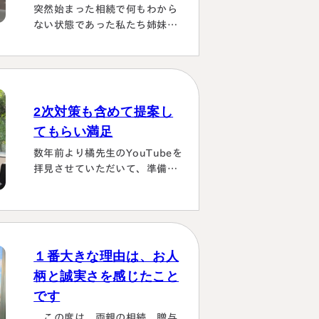
突然始まった相続で何もわから
ない状態であった私たち姉妹に
菊本さんは最後まで伴走してく
ださり 本当にありがたかったで
す。東京に住む私達にとっては
じめは大阪は遠い存在 でした
が、週1度は東京事務所に来て
2次対策も含めて提案し
おられるということで、 私たち
てもらい満足
の都合に合わせて面談してくだ
さり、はじめの心配は杞憂とな
数年前より橘先生のYouTubeを
りました。 途中分からないこと
拝見させていただいて、準備し
はメールでも電話 すぐに教えて
ていたこともあり、実際相続が
くださり、無事納税を済ませる
発生した際は迷わず相談に伺い
ことができほっとしていま…
ました。桑田先生は、私どもの
相談事には、すべて対応してい
ただき、それも素早いことに感
１番大きな理由は、お人
謝しました。また2次対策も含
柄と誠実さを感じたこと
めた提案をしてもらい満足して
です
おります。有り難うございまし
た。
この度は、両親の相続、贈与