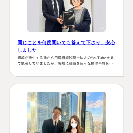
同じことを何度聞いても答えて下さり、安心
しました
相続が発生する前から円満相続税理士法人のYouTubeを見
て勉強していましたが、実際に税額を色々な控除や特例を
駆使して計算していくのは非常に困難で早々に先生にお願
いしようと判断しました。相続発生後、保険会社、銀行、
市役所等と似たような書類のやりとりを何度もすることに
なります。自分では最終的にどの数字が使えるのか分から
ず、届いた書類を全部加藤先生へメールで送ってまとめあ
げて頂きました。心配で同じこと…