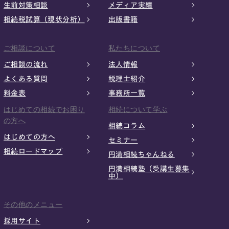
生前対策相談
メディア実績
相続税試算（現状分析）
出版書籍
ご相談について
私たちについて
ご相談の流れ
法人情報
よくある質問
税理士紹介
料金表
事務所一覧
はじめての相続でお困り
相続について学ぶ
の方へ
相続コラム
はじめての方へ
セミナー
相続ロードマップ
円満相続ちゃんねる
円満相続塾（受講生募集
中）
その他のメニュー
採用サイト