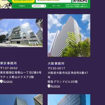
東京事務所
大阪事務所
〒107-0062
〒530-0017
東京都港区南青山一丁目2番6号
大阪府大阪市北区角田町8番47
ラティス青山スクエア2階
号
Access
阪急グランドビル20階
Access