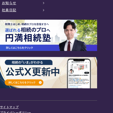
お知らせ
社員日記
24時間オンライン受付
面談の予約はこちら
サイトマップ
＼登録で無料プレゼント／
プライバシーポリシー