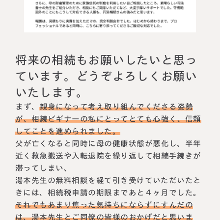
相続に備えたい方へ
相続を学ぶ
生前対策相談について
相続税試算について
将来の相続もお願いしたいと思っ
料金表
ています。どうぞよろしくお願い
いたします。
選ばれる理由
まず、
親身になって考え取り組んでくださる姿勢
が、相続ビギナーの私にとってとても心強く、信頼
よくある質問
してことを進められました。
父が亡くなると同時に母の健康状態が悪化し、半年
お客様の声
近く救急搬送や入転退院を繰り返して相続手続きが
滞ってしまい、
私たちについて
湯本先生の無料相談を経て引き受けていただいたと
きには、相続税申請の期限まであと４ヶ月でした。
相続について学ぶ
それでもあまり焦った気持ちにならずにすんだの
選ばれる理由
は、湯本先生とご同僚の皆様のおかげだと思いま