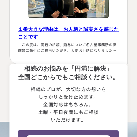
１番大きな理由は、お人柄と誠実さを感じた
ことです
この度は、両親の相続、贈与について名古屋事務所の伊
藤昌二先生にご担当いただき、大変お世話になりました。
〈満足度の理由について〉 ①１番大きな理由は、お人柄と
誠実さを感じたことです。 それぞれの相続人に対してニ
相続のお悩みを「円満に解決」
ュートラルでした。 ②丁寧なご対応とわかりやすい説明で
した。 素人がわかりやすいように、わかるまで何度も教
全国どこからでもご相談ください。
えて下さいました。 ③お人柄と同様に、専門家として全面
的に頼れる能力とスキルが…
相続のプロが、大切な方の想いを
しっかりと受け止めます。
全国対応はもちろん、
土曜・平日夜間にもご相談
いただけます。