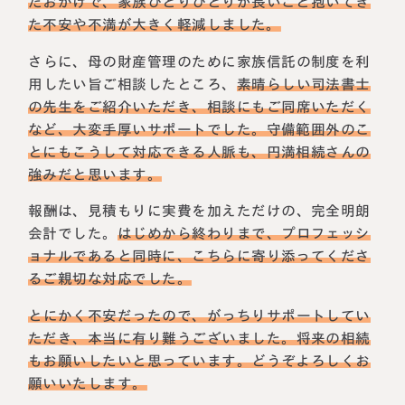
たおかげで、家族ひとりひとりが長いこと抱いてき
た不安や不満が大きく軽減しました。
さらに、母の財産管理のために家族信託の制度を利
用したい旨ご相談したところ、
素晴らしい司法書士
の先生をご紹介いただき、相談にもご同席いただく
など、大変手厚いサポートでした。守備範囲外のこ
とにもこうして対応できる人脈も、円満相続さんの
強みだと思います。
報酬は、見積もりに実費を加えただけの、完全明朗
会計でした。
はじめから終わりまで、プロフェッシ
ョナルであると同時に、こちらに寄り添ってくださ
るご親切な対応でした。
とにかく不安だったので、がっちりサポートしてい
ただき、本当に有り難うございました。将来の相続
もお願いしたいと思っています。どうぞよろしくお
願いいたします。