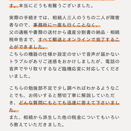
す。
本当にどうも有難うございました。
税理士紹介
相続コラム
実際の手続きでは、相続人三人のうちの二人が障害
法人情報
セミナー
者なので、
事務所に一度も行くことなく、
父の通帳や書類の送付から遺産分割書の納品・相続
円満相続ちゃんねる
税申告まで、
すべて郵送とオンラインで完了するこ
とができました。
こちらの機器の仕様か設定のせいで音声が届かない
円満相続塾（受講生募集中）
トラブルがありご迷惑をおかけしましたが、電話の
音声でやり取りするなど臨機応変に対応してくださ
いました。
東京事務所
こちらの勉強部不足で少し調べればわかるようなこ
〒107-0062
東京都港区南青山一丁目2番6号
とでも、お伺いすると懇切丁寧に解説していただ
ラティス青山スクエア2階
き、
どんな質問にもとても迅速に答えて下さいまし
大阪事務所
Access
た。
〒530-0017
大阪府大阪市北区角田町8番47号
また、相続から派生した他の税金についてもいろい
阪急グランドビル20階
ろ教えていただきました。
Access