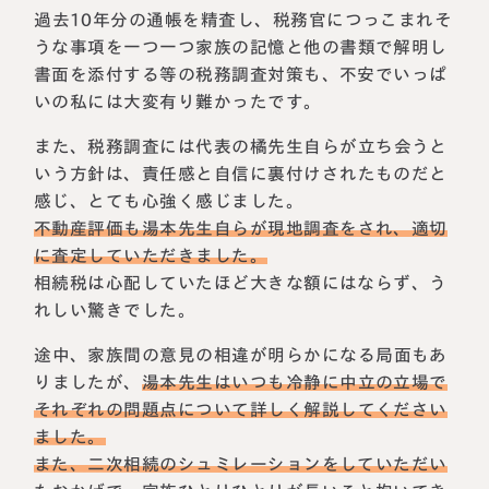
過去10年分の通帳を精査し、税務官につっこまれそ
うな事項を一つ一つ家族の記憶と他の書類で解明し
書面を添付する等の税務調査対策も、不安でいっぱ
いの私には大変有り難かったです。
また、税務調査には代表の橘先生自らが立ち会うと
いう方針は、責任感と自信に裏付けされたものだと
感じ、とても心強く感じました。
不動産評価も湯本先生自らが現地調査をされ、適切
に査定していただきました。
相続税は心配していたほど大きな額にはならず、う
名古屋事務所
大宮事務所
れしい驚きでした。
〒450-0002
〒330-0854
愛知県名古屋市中村区名駅三丁目28
埼玉県さいたま市大宮区桜木町一丁目
途中、家族間の意見の相違が明らかになる局面もあ
番12号
195番地1
りましたが、
湯本先生はいつも冷静に中立の立場で
大名古屋ビルヂング25階
大宮ソラミチKOZ4階
Access
Access
それぞれの問題点について詳しく解説してください
ました。
また、二次相続のシュミレーションをしていただい