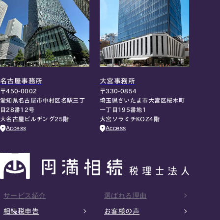
名古屋事務所
大宮事務所
〒450-0002
〒330-0854
愛知県名古屋市中村区名駅三丁
埼玉県さいたま市大宮区桜木町
目28番12号
一丁目195番地1
大名古屋ビルヂング25階
大宮ソラミチKOZ4階
Access
Access
サービス紹介
選ばれる理由
相続税申告
お客様の声