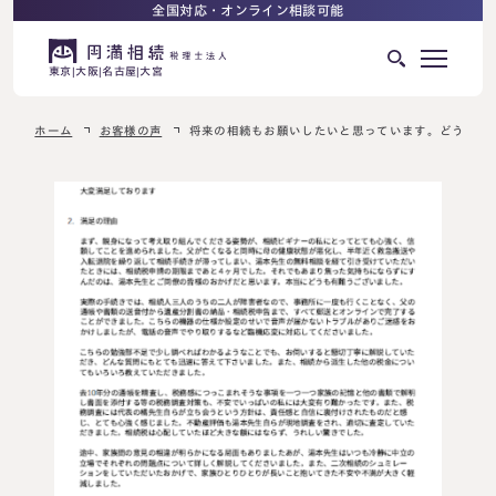
全国対応・オンライン相談可能
東京
大阪
名古屋
大宮
ホーム
お客様の声
将来の相続もお願いしたいと思っています。どうぞよ
はじめての相続でお困りの方へ
サービス紹介
相続ロードマップ
相続が発生した方へ
はじめての方へ
相続税申告について
ご相談の流れ
ご相談の流れ
選ばれる理由
料金表
よくある質問