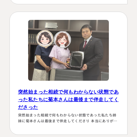
かり対応します！！」と、少しの躊躇もなく、一切のガー
ド文言も言わすに、まっすぐこちらの目をしっかり見て言
ってくださり、 税金はこの方にすべておまかせするしかな
い！！と、私も思わず「お願いします！」としか言えない
位、安心…
突然始まった相続で何もわからない状態であ
った私たちに菊本さんは最後まで伴走してく
ださった
突然始まった相続で何もわからない状態であった私たち姉
妹に菊本さんは最後まで伴走してくださり 本当にありがた
かったです。東京に住む私達にとってはじめは大阪は遠い
存在 でしたが、週1度は東京事務所に来ておられるという