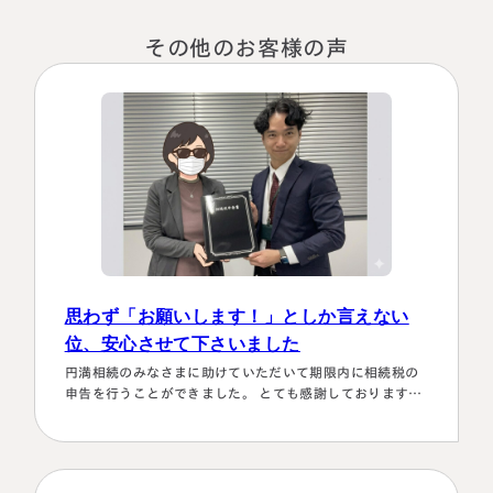
税理士紹介
相続コラム
その他のお客様の声
法人情報
セミナー
円満相続ちゃんねる
円満相続塾（受講生募集中）
東京事務所
思わず「お願いします！」としか言えない
〒107-0062
位、安心させて下さいました
東京都港区南青山一丁目2番6号
円満相続のみなさまに助けていただいて期限内に相続税の
ラティス青山スクエア2階
大阪事務所
申告を行うことができました。 とても感謝しております。
Access
〒530-0017
～具体的理由～👌「税務調査が万が一生じた場合にはしっ
大阪府大阪市北区角田町8番47号
かり対応します！！」と、少しの躊躇もなく、一切のガー
阪急グランドビル20階
ド文言も言わすに、まっすぐこちらの目をしっかり見て言
Access
ってくださり、 税金はこの方にすべておまかせするしかな