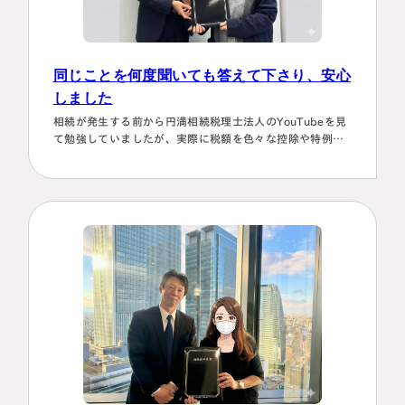
同じことを何度聞いても答えて下さり、安心
しました
相続が発生する前から円満相続税理士法人のYouTubeを見
て勉強していましたが、実際に税額を色々な控除や特例を
駆使して計算していくのは非常に困難で早々に先生にお願
いしようと判断しました。相続発生後、保険会社、銀行、
市役所等と似たような書類のやりとりを何度もすることに
なります。自分では最終的にどの数字が使えるのか分から
ず、届いた書類を全部加藤先生へメールで送ってまとめあ
げて頂きました。心配で同じこと…