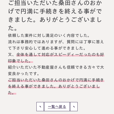
相続に備えたい方へ
相続を学ぶ
ご担当いただいた桑田さんのおか
げで円満に手続きを終える事がで
生前対策相談について
きました。ありがとうございまし
相続税試算について
た。
料金表
依頼した案件に対し満足のいく内容でした。
流れは事務的ではありますが、質問には丁寧に答え
て下さり安心して進める事ができました。
選ばれる理由
又、
全体を通して対応がスピーディーだったのも好
印象でした。
よくある質問
紹介いただいた不動産屋さんも信頼できる方々で大
変良かったです。
お客様の声
ご担当いただいた桑田さんのおかげで円満に手続き
を終える事ができました。ありがとうございまし
私たちについて
た。
相続について学ぶ
一覧へ戻る
選ばれる理由