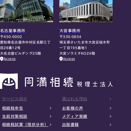
名古屋事務所
大宮事務所
〒450-0002
〒330-0854
愛知県名古屋市中村区名駅三丁
埼玉県さいたま市大宮区桜木町
目28番12号
一丁目195番地1
大名古屋ビルヂング25階
大宮ソラミチKOZ4階
Access
Access
サービス紹介
選ばれる理由
相続税申告
お客様の声
生前対策相談
メディア実績
相続税試算（現状分析）
出版書籍