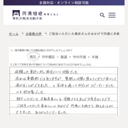
全国対応・オンライン相談可能
東京
大阪
名古屋
大宮
ホーム
お客様の声
ご担当いただいた桑田さんのおかげで円満に手続きを
はじめての相続でお困りの方へ
サービス紹介
相続ロードマップ
相続が発生した方へ
はじめての方へ
相続税申告について
ご相談の流れ
ご相談の流れ
選ばれる理由
料金表
よくある質問