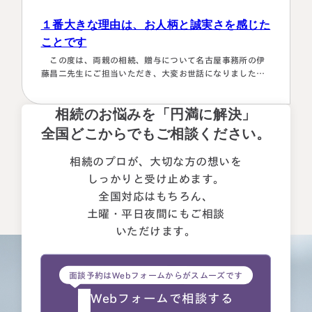
１番大きな理由は、お人柄と誠実さを感じた
ことです
この度は、両親の相続、贈与について名古屋事務所の伊
藤昌二先生にご担当いただき、大変お世話になりました。
〈満足度の理由について〉 ①１番大きな理由は、お人柄と
誠実さを感じたことです。 それぞれの相続人に対してニ
相続のお悩みを「円満に解決」
ュートラルでした。 ②丁寧なご対応とわかりやすい説明で
した。 素人がわかりやすいように、わかるまで何度も教
全国どこからでもご相談ください。
えて下さいました。 ③お人柄と同様に、専門家として全面
的に頼れる能力とスキルが…
相続のプロが、大切な方の想いを
しっかりと受け止めます。
全国対応はもちろん、
土曜・平日夜間にもご相談
いただけます。
面談予約はWebフォームからがスムーズです
Webフォームで相談する