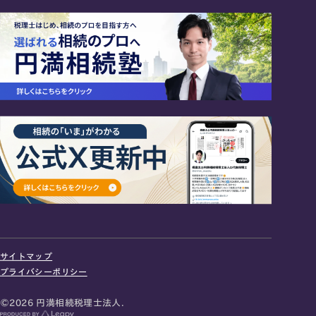
24時間オンライン受付
面談の予約はこちら
サイトマップ
＼登録で無料プレゼント／
プライバシーポリシー
LINE友だち追加
©2026 円満相続税理士法人.
お急ぎの方は電話で面談予約