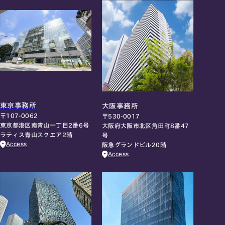
東京事務所
大阪事務所
〒107-0062
〒530-0017
東京都港区南青山一丁目2番6号
大阪府大阪市北区角田町8番47
ラティス青山スクエア2階
号
Access
阪急グランドビル20階
Access