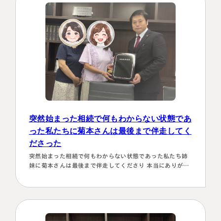
い！！と、私も思わず「お願いします！」としか言えない
位、安心…
突然始まった相続で何もわからない状態であ
った私たちに菊本さんは最後まで伴走してく
名古屋事務所
大宮事務所
ださった
〒450-0002
〒330-0854
愛知県名古屋市中村区名駅三丁目28
埼玉県さいたま市大宮区桜木町一丁目
突然始まった相続で何もわからない状態であった私たち姉
番12号
195番地1
妹に菊本さんは最後まで伴走してくださり 本当にありがた
大名古屋ビルヂング25階
大宮ソラミチKOZ4階
かったです。東京に住む私達にとってはじめは大阪は遠い
Access
Access
存在 でしたが、週1度は東京事務所に来ておられるという
ことで、 私たちの都合に合わせて面談してくださり、はじ
めの心配は杞憂となりました。 途中分からないことはメー
ルでも電話 すぐに教えてくださり、無事納税を済ませるこ