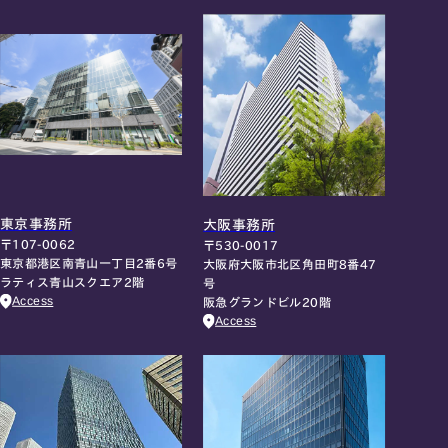
東京事務所
大阪事務所
〒107-0062
〒530-0017
東京都港区南青山一丁目2番6号
大阪府大阪市北区角田町8番47
ラティス青山スクエア2階
号
Access
阪急グランドビル20階
Access