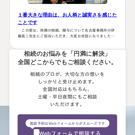
１番大きな理由は、お人柄と誠実さを感じた
ことです
この度は、両親の相続、贈与について名古屋事務所の伊
藤昌二先生にご担当いただき、大変お世話になりました。
〈満足度の理由について〉 ①１番大きな理由は、お人柄と
誠実さを感じたことです。 それぞれの相続人に対してニ
相続のお悩みを「円満に解決」
ュートラルでした。 ②丁寧なご対応とわかりやすい説明で
した。 素人がわかりやすいように、わかるまで何度も教
全国どこからでもご相談ください。
えて下さいました。 ③お人柄と同様に、専門家として全面
的に頼れる能力とスキルが…
相続のプロが、大切な方の想いを
しっかりと受け止めます。
全国対応はもちろん、
土曜・平日夜間にもご相談
いただけます。
面談予約はWebフォームからがスムーズです
Webフォームで相談する