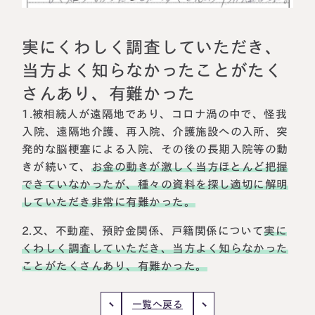
相続に備えたい方へ
相続を学ぶ
生前対策相談について
実にくわしく調査していただき、
相続税試算について
当方よく知らなかったことがたく
さんあり、有難かった
料金表
1.被相続人が遠隔地であり、コロナ渦の中で、怪我
入院、遠隔地介護、再入院、介護施設への入所、突
選ばれる理由
発的な脳梗塞による入院、その後の長期入院等の動
きが続いて、
お金の動きが激しく当方ほとんど把握
よくある質問
できていなかったが、種々の資料を探し適切に解明
していただき非常に有難かった。
お客様の声
2.又、不動産、預貯金関係、戸籍関係について
実に
くわしく調査していただき、当方よく知らなかった
私たちについて
ことがたくさんあり、有難かった。
相続について学ぶ
選ばれる理由
一覧へ戻る