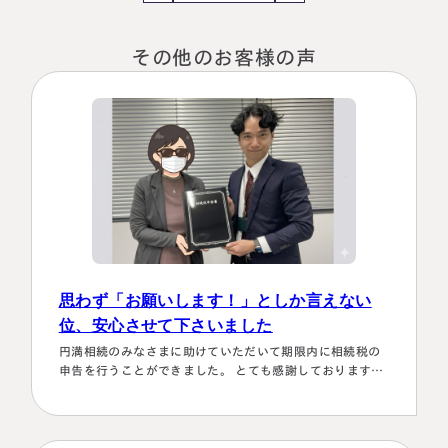
税理士紹介
相続コラム
その他のお客様の声
法人情報
セミナー
円満相続ちゃんねる
円満相続塾（受講生募集中）
東京事務所
思わず「お願いします！」としか言えない
〒107-0062
東京都港区南青山一丁目2番6号
位、安心させて下さいました
ラティス青山スクエア2階
円満相続のみなさまに助けていただいて期限内に相続税の
大阪事務所
Access
申告を行うことができました。 とても感謝しております。
〒530-0017
～具体的理由～👌「税務調査が万が一生じた場合にはしっ
大阪府大阪市北区角田町8番47号
かり対応します！！」と、少しの躊躇もなく、一切のガー
阪急グランドビル20階
ド文言も言わすに、まっすぐこちらの目をしっかり見て言
Access
ってくださり、 税金はこの方にすべておまかせするしかな