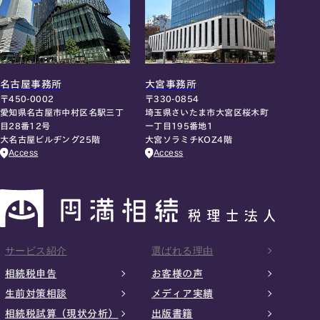
名古屋事務所
大宮事務所
〒450-0002
〒330-0854
愛知県名古屋市中村区名駅三丁
埼玉県さいたま市大宮区桜木町
目28番12号
一丁目195番地1
大名古屋ビルヂング25階
大宮ソラミチKOZ4階
Access
Access
サービス紹介
選ばれる理由
相続税申告
お客様の声
生前対策相談
メディア実績
相続税試算（現状分析）
出版書籍