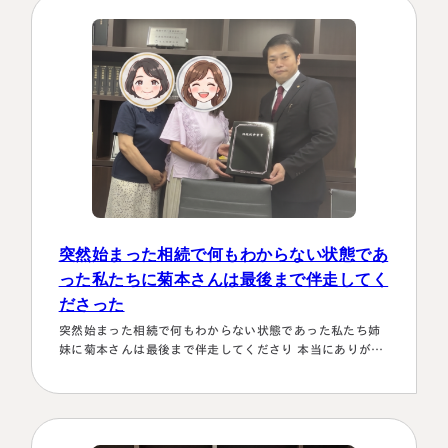
い！！と、私も思わず「お願いします！」としか言えない
位、安心…
突然始まった相続で何もわからない状態であ
名古屋事務所
大宮事務所
った私たちに菊本さんは最後まで伴走してく
〒450-0002
〒330-0854
ださった
愛知県名古屋市中村区名駅三丁目28
埼玉県さいたま市大宮区桜木町一丁目
突然始まった相続で何もわからない状態であった私たち姉
番12号
195番地1
妹に菊本さんは最後まで伴走してくださり 本当にありがた
大名古屋ビルヂング25階
大宮ソラミチKOZ4階
Access
Access
かったです。東京に住む私達にとってはじめは大阪は遠い
存在 でしたが、週1度は東京事務所に来ておられるという
ことで、 私たちの都合に合わせて面談してくださり、はじ
めの心配は杞憂となりました。 途中分からないことはメー
ルでも電話 すぐに教えてくださり、無事納税を済ませるこ