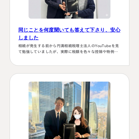
同じことを何度聞いても答えて下さり、安心
しました
相続が発生する前から円満相続税理士法人のYouTubeを見
て勉強していましたが、実際に税額を色々な控除や特例を
駆使して計算していくのは非常に困難で早々に先生にお願
いしようと判断しました。相続発生後、保険会社、銀行、
市役所等と似たような書類のやりとりを何度もすることに
なります。自分では最終的にどの数字が使えるのか分から
ず、届いた書類を全部加藤先生へメールで送ってまとめあ
げて頂きました。心配で同じこと…