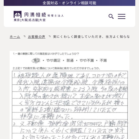
全国対応・オンライン相談可能
東京
大阪
名古屋
大宮
ホーム
お客様の声
実にくわしく調査していただき、当方よく知らなかっ
はじめての相続でお困りの方へ
サービス紹介
相続ロードマップ
相続が発生した方へ
はじめての方へ
相続税申告について
ご相談の流れ
ご相談の流れ
選ばれる理由
料金表
よくある質問