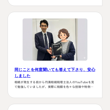
て対応していただき、それも素早いことに感謝しました。
また2次対策も含めた提案をしてもらい満足しております。
有り難うございました。
同じことを何度聞いても答えて下さり、安心
しました
相続が発生する前から円満相続税理士法人のYouTubeを見
て勉強していましたが、実際に税額を色々な控除や特例を
駆使して計算していくのは非常に困難で早々に先生にお願
いしようと判断しました。相続発生後、保険会社、銀行、
市役所等と似たような書類のやりとりを何度もすることに
なります。自分では最終的にどの数字が使えるのか分から