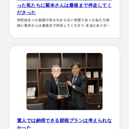
った私たちに菊本さんは最後まで伴走してく
ださった
突然始まった相続で何もわからない状態であった私たち姉
妹に菊本さんは最後まで伴走してくださり 本当にありがた
かったです。東京に住む私達にとってはじめは大阪は遠い
存在 でしたが、週1度は東京事務所に来ておられるという
ことで、 私たちの都合に合わせて面談してくださり、はじ
めの心配は杞憂となりました。 途中分からないことはメー
ルでも電話 すぐに教えてくださり、無事納税を済ませるこ
とができほっとしていま…
素人では納得できる節税プランは考えられな
かった