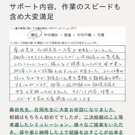
相続に備えたい方へ
相続を学ぶ
サポート内容、作業のスピードも
生前対策相談について
含め大変満足
相続税試算について
料金表
選ばれる理由
よくある質問
お客様の声
私たちについて
桑田先生、在岡先生に大変お世話になりました
。
相続はもちろん初めてでしたが、
二次相続のこと等
考慮したシミュレーション、様々なご提案をいただ
相続について学ぶ
選ばれる理由
き、母や弟と納得した上で結論を出すことが出来ま