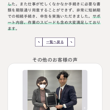
し
た
。また仕事が忙しくなかなか手続きに必要な書
税理士紹介
相続コラム
類を期限通り用意することができず、非常に短納期
での相続手続き、申告を実施いただきました。
サポ
法人情報
セミナー
ート内容、作業のスピードも含め大変満足しており
ます
。
円満相続ちゃんねる
一覧へ戻る
円満相続塾（受講生募集中）
その他のお客様の声
東京事務所
〒107-0062
東京都港区南青山一丁目2番6号
ラティス青山スクエア2階
大阪事務所
Access
〒530-0017
大阪府大阪市北区角田町8番47号
阪急グランドビル20階
Access