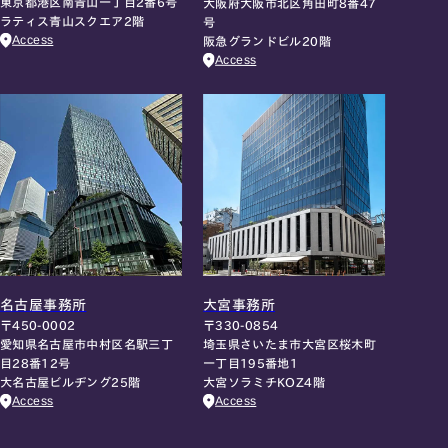
東京都港区南青山一丁目2番6号
大阪府大阪市北区角田町8番47
ラティス青山スクエア2階
号
Access
阪急グランドビル20階
Access
名古屋事務所
大宮事務所
〒450-0002
〒330-0854
愛知県名古屋市中村区名駅三丁
埼玉県さいたま市大宮区桜木町
目28番12号
一丁目195番地1
大名古屋ビルヂング25階
大宮ソラミチKOZ4階
Access
Access