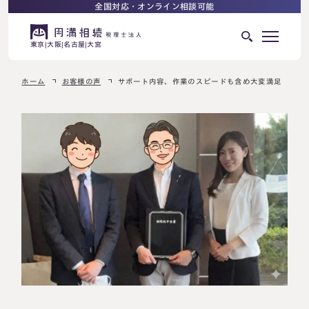
全国対応・オンライン相談可能
東京
大阪
名古屋
大宮
ホーム
お客様の声
サポート内容、作業のスピードも含め大変満足
はじめての相続でお困りの方へ
サービス紹介
相続ロードマップ
相続が発生した方へ
はじめての方へ
相続税申告について
ご相談の流れ
ご相談の流れ
選ばれる理由
料金表
よくある質問