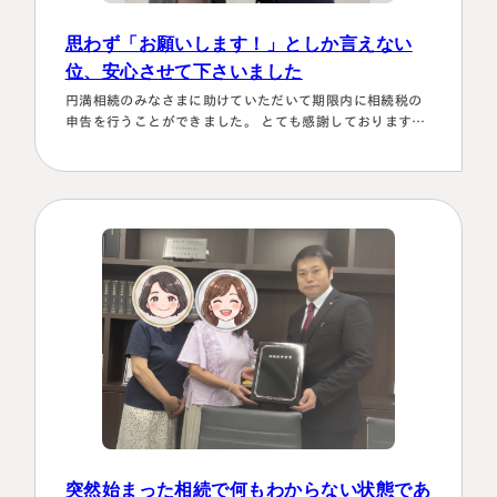
思わず「お願いします！」としか言えない
位、安心させて下さいました
円満相続のみなさまに助けていただいて期限内に相続税の
申告を行うことができました。 とても感謝しております。
～具体的理由～👌「税務調査が万が一生じた場合にはしっ
かり対応します！！」と、少しの躊躇もなく、一切のガー
ド文言も言わすに、まっすぐこちらの目をしっかり見て言
ってくださり、 税金はこの方にすべておまかせするしかな
い！！と、私も思わず「お願いします！」としか言えない
位、安心…
名古屋事務所
大宮事務所
〒450-0002
〒330-0854
愛知県名古屋市中村区名駅三丁目28
埼玉県さいたま市大宮区桜木町一丁目
番12号
195番地1
大名古屋ビルヂング25階
大宮ソラミチKOZ4階
Access
Access
突然始まった相続で何もわからない状態であ