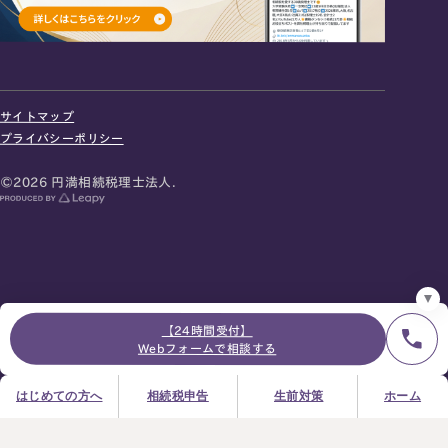
24時間オンライン受付
面談の予約はこちら
サイトマップ
＼登録で無料プレゼント／
プライバシーポリシー
LINE友だち追加
©2026 円満相続税理士法人.
お急ぎの方は電話で面談予約
0120-80-2929
9:00～18:00 (土日祝日除く)
プライバシーポリシー
サイトマップ
採用サイト
お知らせ
【24時間受付】
Webフォームで相談する
はじめての方へ
相続税申告
生前対策
ホーム