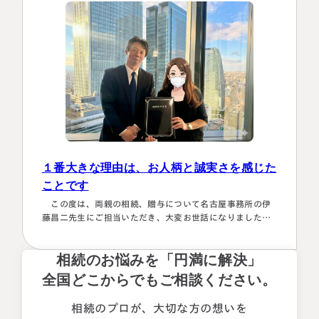
ず、届いた書類を全部加藤先生へメールで送ってまとめあ
げて頂きました。心配で同じこと…
１番大きな理由は、お人柄と誠実さを感じた
ことです
この度は、両親の相続、贈与について名古屋事務所の伊
藤昌二先生にご担当いただき、大変お世話になりました。
〈満足度の理由について〉 ①１番大きな理由は、お人柄と
誠実さを感じたことです。 それぞれの相続人に対してニ
相続のお悩みを「円満に解決」
ュートラルでした。 ②丁寧なご対応とわかりやすい説明で
した。 素人がわかりやすいように、わかるまで何度も教
全国どこからでもご相談ください。
えて下さいました。 ③お人柄と同様に、専門家として全面
的に頼れる能力とスキルが…
相続のプロが、大切な方の想いを