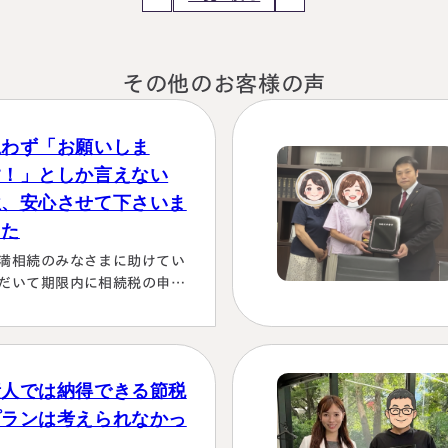
その他のお客様の声
思わず「お願いしま
す！」としか言えない
位、安心させて下さいま
した
満相続のみなさまに助けてい
だいて期限内に相続税の申告
行うことができました。 とて
感謝しております。 ～具体的
由～👌「税務調査が万が一生
た場合にはしっかり対応しま
素人では納得できる節税
！！」と、少しの躊躇もな
、一切のガード文言も言わす
プランは考えられなかっ
、まっすぐこちらの目をしっ
た