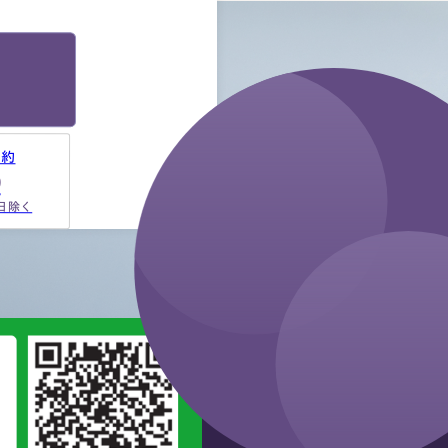
りやすいように、わかるまで何
度も教えて下さいました。 ③お
人柄と同様に、専門家として全
面的に頼れる能力とスキルが…
予約
9
祝日除く