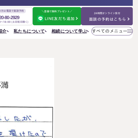
の方は電話で面談予約
＼登録で無料プレゼント／
24時間オンライン受付
20-80-2929
LINE友だち追加
面談の予約はこちら
00～18:00 (土日祝日除く)
メニューを
相続について学ぶ
私たちについて
紹介
すべてのメニュー
閉じる
法人情報
私たちについて
ご相談の流れ
選ばれる理由
円満相続ちゃんねる
税理士紹介
よくある質問
金表
事務所一覧
大阪事務所
相続を学ぶ
〒530-0017
東京事務所
お客様の声
大阪府大阪市北区角田町8番47号
大阪事務所
阪急グランドビル20階
Access
名古屋事務所
金表
大宮事務所
大宮事務所
〒330-0854
ぶ
その他のメニュー
埼玉県さいたま市大宮区桜木町一丁目195番地1
大宮ソラミチKOZ4階
採用サイト
Access
お知らせ
ねる
社員日記