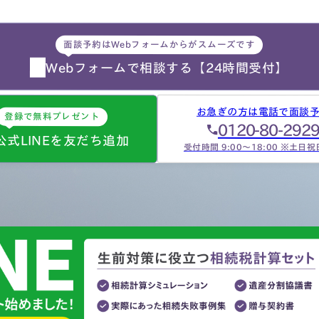
的にどの数字が使えるのか分
らず、届いた書類を全部加藤
面談予約はWebフォームからがスムーズです
生へメールで送ってまとめあ
て頂きました。心配で同じこ
Webフォームで相談する
【24時間受付】
…
お急ぎの方は電話で面談
登録で無料プレゼント
0120-80-292
公式LINEを友だち追加
受付時間 9:00～18:00 ※土日