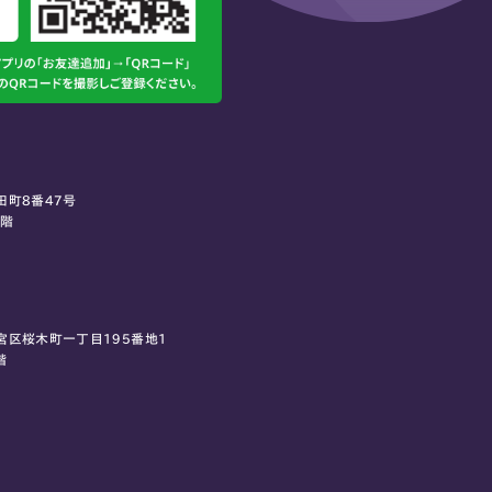
田町8番47号
0階
宮区桜木町一丁目195番地1
階