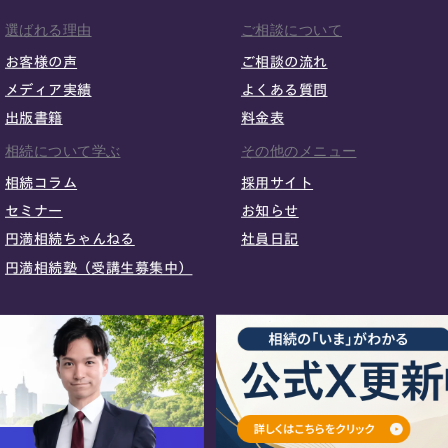
選ばれる理由
ご相談について
お客様の声
ご相談の流れ
メディア実績
よくある質問
出版書籍
料金表
相続について学ぶ
その他のメニュー
相続コラム
採用サイト
セミナー
お知らせ
円満相続ちゃんねる
社員日記
円満相続塾（受講生募集中）