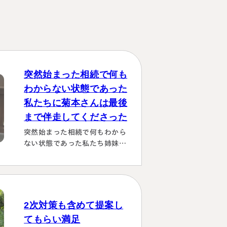
突然始まった相続で何も
わからない状態であった
私たちに菊本さんは最後
まで伴走してくださった
突然始まった相続で何もわから
ない状態であった私たち姉妹に
菊本さんは最後まで伴走してく
ださり 本当にありがたかったで
す。東京に住む私達にとっては
じめは大阪は遠い存在 でした
が、週1度は東京事務所に来て
2次対策も含めて提案し
おられるということで、 私たち
てもらい満足
の都合に合わせて面談してくだ