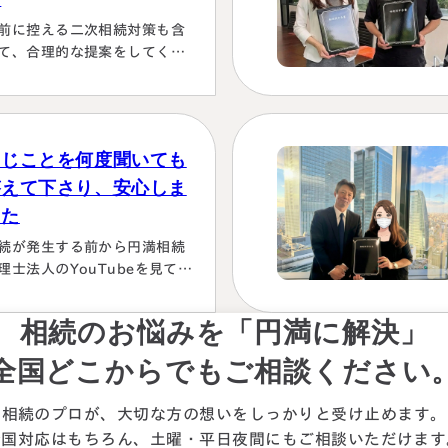
り見て言ってくださり、 税金
前に控える二次相続対策も含
この方にすべておまかせする
て、合理的な提案をしてくだ
かない！！と、私も思わず
った。名義有価証券の取り扱
お願いします！」としか言え
も含めて、素人では納得でき
い位、安心…
節税プランは考えられなかっ
から。
同じことを何度聞いても
答えて下さり、安心しま
した
続が発生する前から円満相続
理士法人のYouTubeを見て勉
していましたが、実際に税額
色々な控除や特例を駆使して
相続のお悩みを「円満に解決」
算していくのは非常に困難で
々に先生にお願いしようと判
全国どこからでもご相談ください
しました。相続発生後、保険
社、銀行、市役所等と似たよ
相続のプロが、大切な方の想いを
しっかりと受け止めます。
な書類のやりとりを何度もす
全国対応はもちろん、
土曜・平日夜間にもご相談
いただけます
ことになります。自分では最