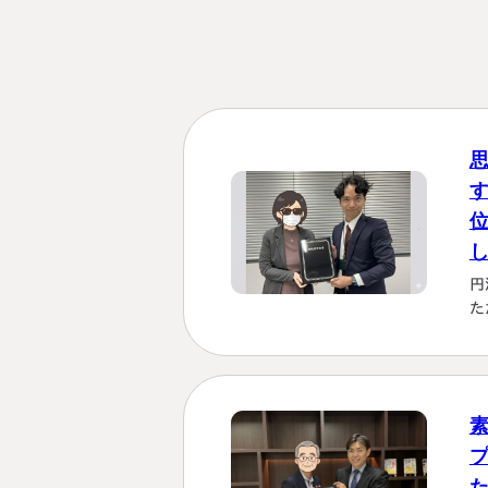
円
た
を
も
理
じ
す
く
に