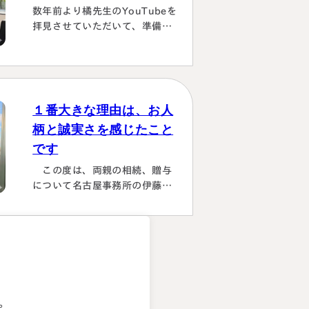
さり、はじめの心配は杞憂とな
数年前より橘先生のYouTubeを
りました。 途中分からないこと
拝見させていただいて、準備し
はメールでも電話 すぐに教えて
ていたこともあり、実際相続が
くださり、無事納税を済ませる
発生した際は迷わず相談に伺い
ことができほっとしていま…
ました。桑田先生は、私どもの
相談事には、すべて対応してい
ただき、それも素早いことに感
１番大きな理由は、お人
謝しました。また2次対策も含
柄と誠実さを感じたこと
めた提案をしてもらい満足して
です
おります。有り難うございまし
た。
この度は、両親の相続、贈与
について名古屋事務所の伊藤昌
二先生にご担当いただき、大変
お世話になりました。 〈満足度
の理由について〉 ①１番大きな
理由は、お人柄と誠実さを感じ
。
たことです。 それぞれの相続
人に対してニュートラルでし
た。 ②丁寧なご対応とわかりや
。
すい説明でした。 素人がわか