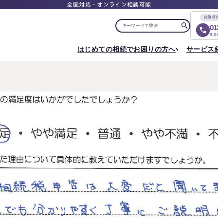
全国対応・オンライン相談可能
お急ぎ
01
9:
はじめての相続でお困りの方へ
サービス
選ばれる理由
税理士紹介
選ばれる理由
ご相談について
相続ロードマップ
はじめての方へ
相続が発生した方へ
相続コラム
セミナー
お客様の声
ご相談の流れ
相続税申告について
ご相談の流れ
料
東京事務所
メディア実績
よくある質問
選ばれる理由
よくある質問
円満相続塾（受講生募集中）
〒107-0062
出版書籍
料金表
東京都港区南青山一丁目2番6号
相続に備えたい方へ
ラティス青山スクエア2階
Access
生前対策相談について
相続税試算について
料
名古屋事務所
〒450-0002
はじめての相続でお困りの方へ
相続について学
愛知県名古屋市中村区名駅三丁目28番12号
大名古屋ビルヂング25階
はじめての方へ
相続コラム
Access
相続ロードマップ
セミナー
円満相続ちゃん