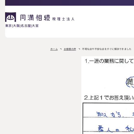
東京
大阪
名古屋
大宮
相続が発生した方へ
ホーム
お客様の声
不明な点や不安な点をすぐに解決できました
お困りの方へ
相続税申告に
ご相談の流れ
料金表
ついて
詳しく見る
相続に備えたい方へ
生前対策相談に
相続税試算につ