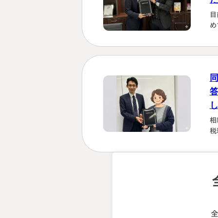
か
目
は
め
し
さ
「
い
な
る
た
相
税
強
を
計
早
断
会
う
る