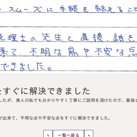
円満相続塾（受
面談予
お急ぎの方は電話で面談予約
0120-80-2929
LINE
9:00～18:00 (土日祝日除く)
をすぐに解決できました
したが、
素人の私でも分かりやすく丁寧にご説明を頂けたので
、
最後
が出来て、
不明な点や不安な点をすぐに解決できました
。
一覧へ戻る