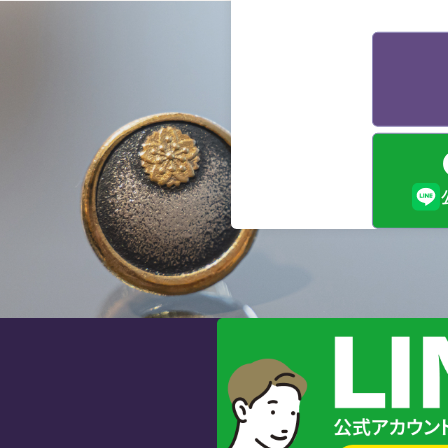
終
か
先
げ
と