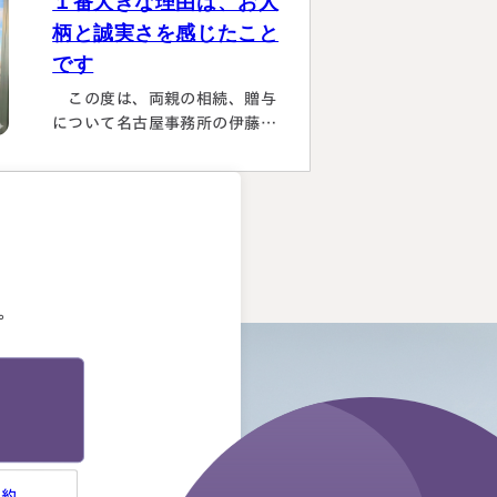
１番大きな理由は、お人
謝しました。また2次対策も含
柄と誠実さを感じたこと
めた提案をしてもらい満足して
です
おります。有り難うございまし
た。
この度は、両親の相続、贈与
について名古屋事務所の伊藤昌
二先生にご担当いただき、大変
お世話になりました。 〈満足度
の理由について〉 ①１番大きな
理由は、お人柄と誠実さを感じ
。
たことです。 それぞれの相続
人に対してニュートラルでし
た。 ②丁寧なご対応とわかりや
。
すい説明でした。 素人がわか
りやすいように、わかるまで何
度も教えて下さいました。 ③お
人柄と同様に、専門家として全
面的に頼れる能力とスキルが…
予約