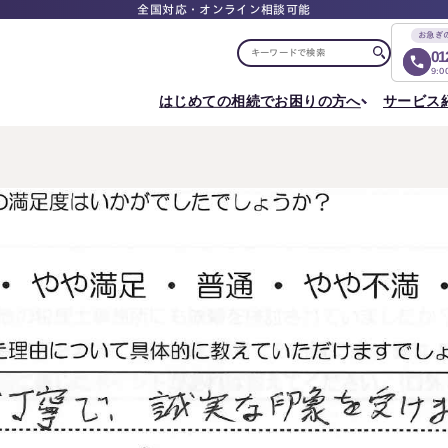
全国対応・オンライン相談可能
お急ぎ
01
9:
はじめての相続でお困りの方へ
サービス
選ばれる理由
税理士紹介
選ばれる理由
ご相談について
相続ロードマップ
はじめての方へ
相続が発生した方へ
相続コラム
セミナー
お客様の声
ご相談の流れ
相続税申告について
ご相談の流れ
料
東京事務所
メディア実績
よくある質問
選ばれる理由
よくある質問
円満相続塾（受講生募集中）
〒107-0062
出版書籍
料金表
東京都港区南青山一丁目2番6号
相続に備えたい方へ
ラティス青山スクエア2階
Access
生前対策相談について
相続税試算について
料
名古屋事務所
〒450-0002
はじめての相続でお困りの方へ
相続について学
愛知県名古屋市中村区名駅三丁目28番12号
大名古屋ビルヂング25階
はじめての方へ
相続コラム
Access
相続ロードマップ
セミナー
円満相続ちゃん