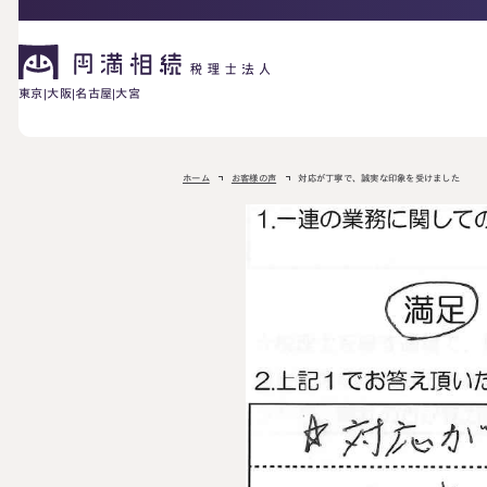
東京
大阪
名古屋
大宮
相続が発生した方へ
ホーム
お客様の声
対応が丁寧で、誠実な印象を受けました
お困りの方へ
相続税申告に
ご相談の流れ
料金表
ついて
詳しく見る
相続に備えたい方へ
生前対策相談に
相続税試算につ