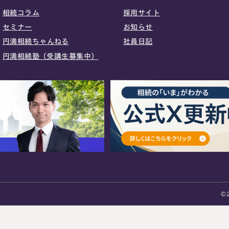
相続コラム
採用サイト
セミナー
お知らせ
円満相続ちゃんねる
社員日記
円満相続塾（受講生募集中）
©