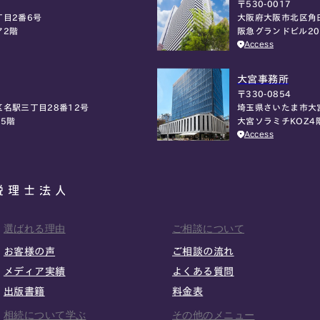
〒530-0017
大阪府大阪市北区角
目2番6号
阪急グランドビル2
ア2階
Access
大宮事務所
〒330-0854
埼玉県さいたま市大
名駅三丁目28番12号
大宮ソラミチKOZ4
5階
Access
選ばれる理由
ご相談について
お客様の声
ご相談の流れ
メディア実績
よくある質問
出版書籍
料金表
相続について学ぶ
その他のメニュー