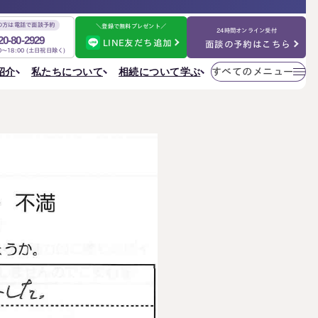
の方は電話で面談予約
＼登録で無料プレゼント／
24時間オンライン受付
20-80-2929
LINE友だち追加
面談の予約はこちら
00～18:00 (土日祝日除く)
メニューを
相続について学ぶ
私たちについて
紹介
すべてのメニュー
閉じる
法人情報
私たちについて
ご相談の流れ
選ばれる理由
円満相続ちゃんねる
税理士紹介
よくある質問
金表
事務所一覧
大阪事務所
相続を学ぶ
〒530-0017
東京事務所
お客様の声
大阪府大阪市北区角田町8番47号
大阪事務所
阪急グランドビル20階
Access
名古屋事務所
金表
大宮事務所
大宮事務所
〒330-0854
ぶ
その他のメニュー
埼玉県さいたま市大宮区桜木町一丁目195番地1
大宮ソラミチKOZ4階
採用サイト
Access
お知らせ
ねる
社員日記