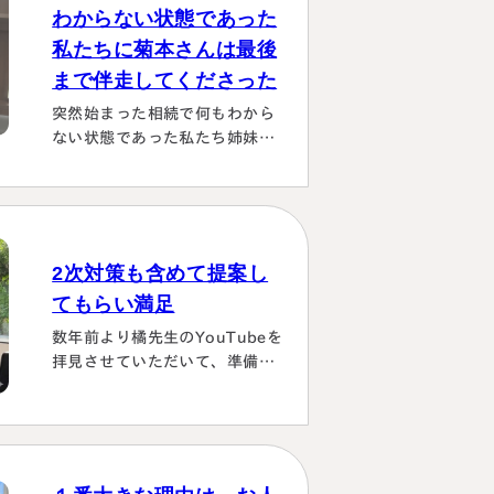
わからない状態であった
私たちに菊本さんは最後
まで伴走してくださった
突然始まった相続で何もわから
ない状態であった私たち姉妹に
菊本さんは最後まで伴走してく
ださり 本当にありがたかったで
す。東京に住む私達にとっては
じめは大阪は遠い存在 でした
が、週1度は東京事務所に来て
2次対策も含めて提案し
おられるということで、 私たち
てもらい満足
の都合に合わせて面談してくだ
さり、はじめの心配は杞憂とな
数年前より橘先生のYouTubeを
りました。 途中分からないこと
拝見させていただいて、準備し
はメールでも電話 すぐに教えて
ていたこともあり、実際相続が
くださり、無事納税を済ませる
発生した際は迷わず相談に伺い
ことができほっとしていま…
ました。桑田先生は、私どもの
相談事には、すべて対応してい
ただき、それも素早いことに感