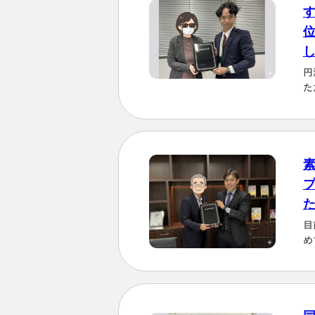
円
た
を
も
理
じ
す
く
に
か
目
は
め
し
さ
「
い
な
る
た