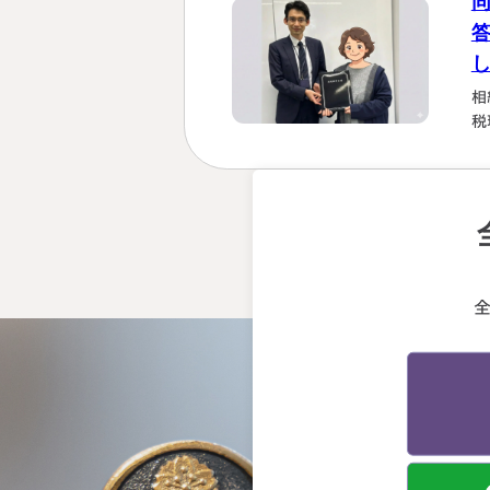
相
税
強
を
計
早
断
会
う
る
終
か
先
げ
と