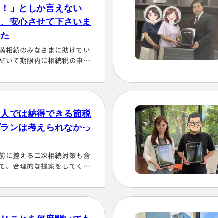
す！」としか言えない
位、安心させて下さいま
した
満相続のみなさまに助けてい
だいて期限内に相続税の申告
行うことができました。 とて
感謝しております。 ～具体的
由～👌「税務調査が万が一生
た場合にはしっかり対応しま
素人では納得できる節税
！！」と、少しの躊躇もな
、一切のガード文言も言わす
プランは考えられなかっ
、まっすぐこちらの目をしっ
た
り見て言ってくださり、 税金
前に控える二次相続対策も含
この方にすべておまかせする
て、合理的な提案をしてくだ
かない！！と、私も思わず
った。名義有価証券の取り扱
お願いします！」としか言え
も含めて、素人では納得でき
い位、安心…
節税プランは考えられなかっ
から。