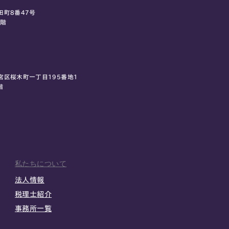
田町8番47号
0階
宮区桜木町一丁目195番地1
階
私たちについて
法人情報
税理士紹介
事務所一覧