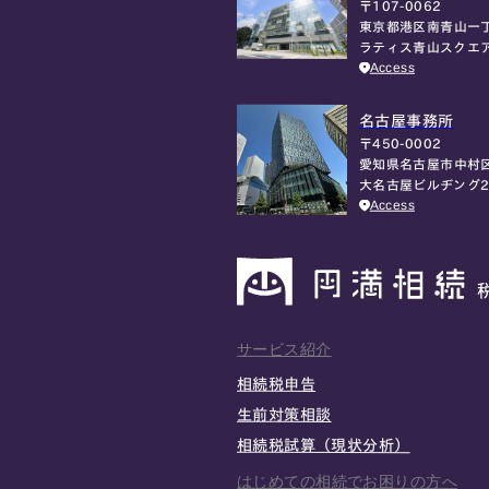
〒107-0062
東京都港区南青山一丁
ラティス青山スクエ
Access
名古屋事務所
〒450-0002
愛知県名古屋市中村区
大名古屋ビルヂング2
Access
サービス紹介
相続税申告
生前対策相談
相続税試算（現状分析）
はじめての相続でお困りの方へ