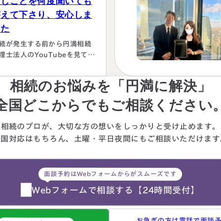
同じことを何度聞いても
答えて下さり、安心しま
した
続が発生する前から円満相続
理士法人のYouTubeを見て勉
していましたが、実際に税額
色々な控除や特例を駆使して
相続のお悩みを「円満に解決」
算していくのは非常に困難で
々に先生にお願いしようと判
全国どこからでもご相談ください
しました。相続発生後、保険
社、銀行、市役所等と似たよ
相続のプロが、大切な方の想いを
しっかりと受け止めます。
な書類のやりとりを何度もす
全国対応はもちろん、
土曜・平日夜間にもご相談
いただけます
ことになります。自分では最
的にどの数字が使えるのか分
らず、届いた書類を全部加藤
面談予約はWebフォームからがスムーズです
生へメールで送ってまとめあ
て頂きました。心配で同じこ
Webフォームで相談する
【24時間受付】
…
お急ぎの方は電話で面談