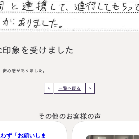
円満相続塾（受
面談予
お急ぎの方は電話で面談予約
な印象を受けました
0120-80-2929
LINE
9:00～18:00 (土日祝日除く)
。
、安心感がありました。
一覧へ戻る
その他のお客様の声
思わず「お願いしま