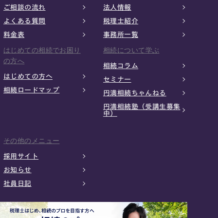
ご相談の流れ
法人情報
よくある質問
税理士紹介
料金表
事務所一覧
はじめての相続でお困り
相続について学ぶ
の方へ
相続コラム
はじめての方へ
セミナー
相続ロードマップ
円満相続ちゃんねる
円満相続塾（受講生募集
中）
その他のメニュー
採用サイト
お知らせ
社員日記