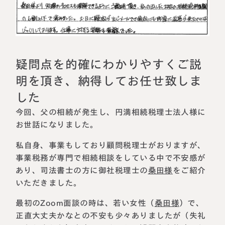
相続に備えたい方へ
相続を学ぶ
生前対策相談について
相続税試算について
疑問点を的確にわかりやすくご説
料金表
明を頂き、納得してお任せ致しま
した
選ばれる理由
今回、父の相続が発生し、円満相続税理士法人様に
お世話になりました。
よくある質問
私自身、事業もしており顧問税理士がおりますが、
お客様の声
事業税務が専門で相続相談をしている中で不安感が
あり、司法書士の方に御社税理士の
桑田様
をご紹介
私たちについて
いただきました。
最初のZoom面談の時は、若い女性（
桑田様
）で、
相続について学ぶ
選ばれる理由
正直大丈夫かなとの不安も少々ありましたが（失礼