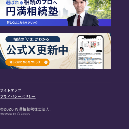
24時間オンライン受付
面談の予約はこちら
サイトマップ
＼登録で無料プレゼント／
プライバシーポリシー
LINE友だち追加
©2026 円満相続税理士法人.
お急ぎの方は電話で面談予約
0120-80-2929
9:00～18:00 (土日祝日除く)