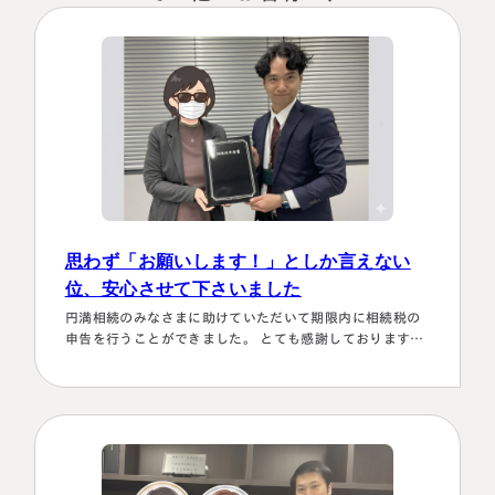
思わず「お願いします！」としか言えない
位、安心させて下さいました
名古屋事務所
大宮事務所
円満相続のみなさまに助けていただいて期限内に相続税の
〒450-0002
〒330-0854
申告を行うことができました。 とても感謝しております。
愛知県名古屋市中村区名駅三丁目28
埼玉県さいたま市大宮区桜木町一丁目
～具体的理由～👌「税務調査が万が一生じた場合にはしっ
番12号
195番地1
かり対応します！！」と、少しの躊躇もなく、一切のガー
大名古屋ビルヂング25階
大宮ソラミチKOZ4階
ド文言も言わすに、まっすぐこちらの目をしっかり見て言
Access
Access
ってくださり、 税金はこの方にすべておまかせするしかな
い！！と、私も思わず「お願いします！」としか言えない
位、安心…