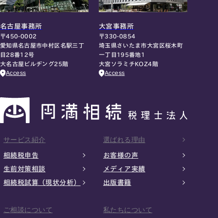
名古屋事務所
大宮事務所
〒450-0002
〒330-0854
愛知県名古屋市中村区名駅三丁
埼玉県さいたま市大宮区桜木町
目28番12号
一丁目195番地1
大名古屋ビルヂング25階
大宮ソラミチKOZ4階
Access
Access
サービス紹介
選ばれる理由
相続税申告
お客様の声
生前対策相談
メディア実績
相続税試算（現状分析）
出版書籍
ご相談について
私たちについて