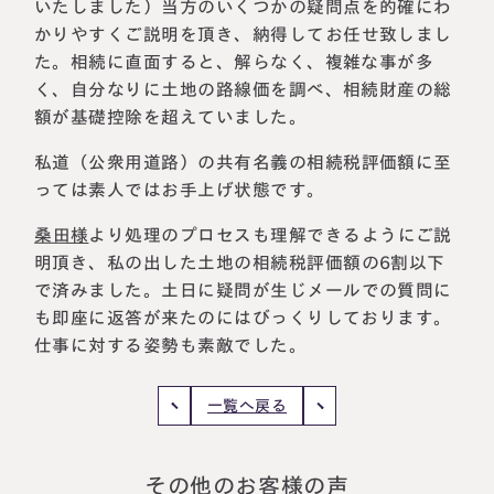
いたしました）
当方のいくつかの疑問点を的確にわ
税理士紹介
相続コラム
かりやすくご説明を頂き、納得してお任せ致しまし
た
。相続に直面すると、解らなく、複雑な事が多
く、自分なりに土地の路線価を調べ、相続財産の総
法人情報
セミナー
額が基礎控除を超えていました。
円満相続ちゃんねる
私道（公衆用道路）の共有名義の相続税評価額に至
っては素人ではお手上げ状態です。
円満相続塾（受講生募集中）
桑田様
より
処理のプロセスも理解できるようにご説
明頂き、私の出した土地の相続税評価額の6割以下
で済みました
。土日に疑問が生じメールでの質問に
東京事務所
も即座に返答が来たのにはびっくりしております。
〒107-0062
仕事に対する姿勢も素敵でした。
東京都港区南青山一丁目2番6号
ラティス青山スクエア2階
大阪事務所
Access
一覧へ戻る
〒530-0017
大阪府大阪市北区角田町8番47号
阪急グランドビル20階
Access
その他のお客様の声