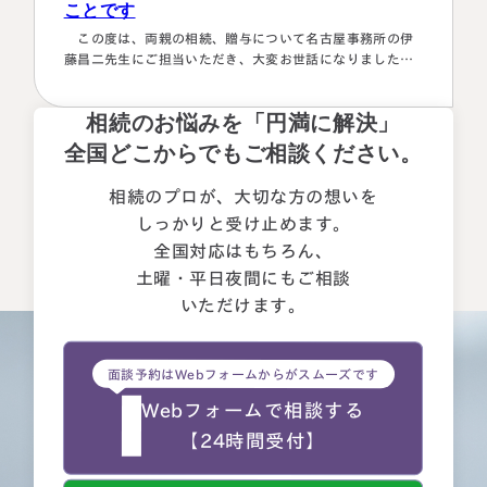
ことです
この度は、両親の相続、贈与について名古屋事務所の伊
藤昌二先生にご担当いただき、大変お世話になりました。
〈満足度の理由について〉 ①１番大きな理由は、お人柄と
誠実さを感じたことです。 それぞれの相続人に対してニ
相続のお悩みを「円満に解決」
ュートラルでした。 ②丁寧なご対応とわかりやすい説明で
した。 素人がわかりやすいように、わかるまで何度も教
全国どこからでもご相談ください。
えて下さいました。 ③お人柄と同様に、専門家として全面
的に頼れる能力とスキルが…
相続のプロが、大切な方の想いを
しっかりと受け止めます。
全国対応はもちろん、
土曜・平日夜間にもご相談
いただけます。
面談予約はWebフォームからがスムーズです
Webフォームで相談する
【24時間受付】