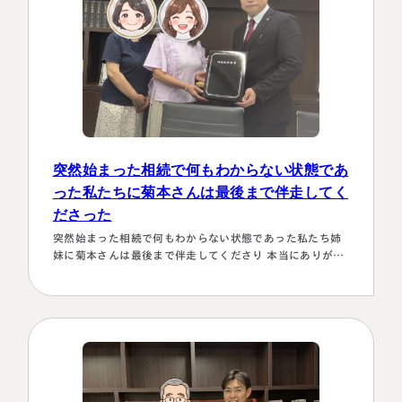
突然始まった相続で何もわからない状態であ
った私たちに菊本さんは最後まで伴走してく
ださった
突然始まった相続で何もわからない状態であった私たち姉
妹に菊本さんは最後まで伴走してくださり 本当にありがた
かったです。東京に住む私達にとってはじめは大阪は遠い
存在 でしたが、週1度は東京事務所に来ておられるという
ことで、 私たちの都合に合わせて面談してくださり、はじ
めの心配は杞憂となりました。 途中分からないことはメー
ルでも電話 すぐに教えてくださり、無事納税を済ませるこ
とができほっとしていま…