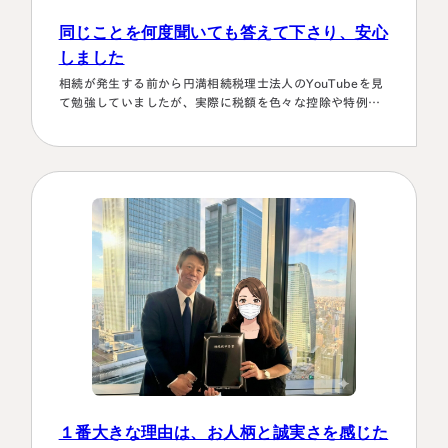
同じことを何度聞いても答えて下さり、安心
しました
相続が発生する前から円満相続税理士法人のYouTubeを見
て勉強していましたが、実際に税額を色々な控除や特例を
駆使して計算していくのは非常に困難で早々に先生にお願
いしようと判断しました。相続発生後、保険会社、銀行、
市役所等と似たような書類のやりとりを何度もすることに
なります。自分では最終的にどの数字が使えるのか分から
ず、届いた書類を全部加藤先生へメールで送ってまとめあ
げて頂きました。心配で同じこと…
１番大きな理由は、お人柄と誠実さを感じた