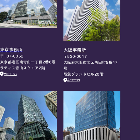
東京事務所
大阪事務所
〒107-0062
〒530-0017
東京都港区南青山一丁目2番6号
大阪府大阪市北区角田町8番47
ラティス青山スクエア2階
号
Access
阪急グランドビル20階
Access