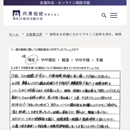
全国対応・オンライン相談可能
東京
大阪
名古屋
大宮
ホーム
お客様の声
疑問点を的確にわかりやすくご説明を頂き、納得して
はじめての相続でお困りの方へ
サービス紹介
相続ロードマップ
相続が発生した方へ
はじめての方へ
相続税申告について
ご相談の流れ
ご相談の流れ
選ばれる理由
料金表
よくある質問