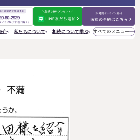
の方は電話で面談予約
＼登録で無料プレゼント／
24時間オンライン受付
20-80-2929
LINE友だち追加
面談の予約はこちら
00～18:00 (土日祝日除く)
メニューを
相続について学ぶ
私たちについて
紹介
すべてのメニュー
閉じる
法人情報
私たちについて
ご相談の流れ
選ばれる理由
円満相続ちゃんねる
税理士紹介
よくある質問
金表
事務所一覧
大阪事務所
相続を学ぶ
〒530-0017
東京事務所
お客様の声
大阪府大阪市北区角田町8番47号
大阪事務所
阪急グランドビル20階
Access
名古屋事務所
金表
大宮事務所
大宮事務所
〒330-0854
ぶ
その他のメニュー
埼玉県さいたま市大宮区桜木町一丁目195番地1
大宮ソラミチKOZ4階
採用サイト
Access
お知らせ
ねる
社員日記