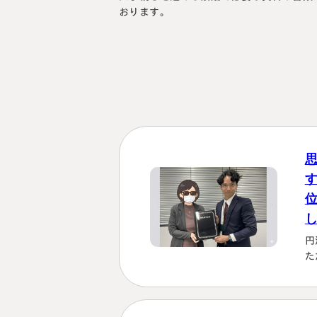
おります。
円
た
を
も
理