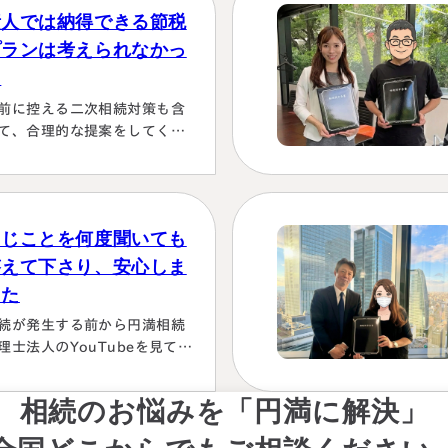
た場合にはしっかり対応しま
素人では納得できる節税
！！」と、少しの躊躇もな
、一切のガード文言も言わす
プランは考えられなかっ
、まっすぐこちらの目をしっ
た
り見て言ってくださり、 税金
前に控える二次相続対策も含
この方にすべておまかせする
て、合理的な提案をしてくだ
かない！！と、私も思わず
った。名義有価証券の取り扱
お願いします！」としか言え
も含めて、素人では納得でき
い位、安心…
節税プランは考えられなかっ
から。
同じことを何度聞いても
答えて下さり、安心しま
した
続が発生する前から円満相続
理士法人のYouTubeを見て勉
していましたが、実際に税額
色々な控除や特例を駆使して
相続のお悩みを「円満に解決」
算していくのは非常に困難で
々に先生にお願いしようと判