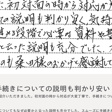
円満相続塾（受
面談予
お急ぎの方は電話で面談予約
0120-80-2929
LINE
9:00～18:00 (土日祝日除く)
手続きについての説明も判かり安い
紹介いただきました。
初対面の時から対応が大変丁寧で、手続きにつ
についてもなぜ必要かと云った説明も充分
でした。スムーズに手続き