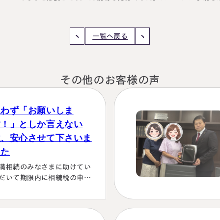
一覧へ戻る
その他のお客様の声
思わず「お願いしま
す！」としか言えない
位、安心させて下さいま
した
満相続のみなさまに助けてい
だいて期限内に相続税の申告
行うことができました。 とて
感謝しております。 ～具体的
由～👌「税務調査が万が一生