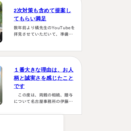
じめは大阪は遠い存在 でした
が、週1度は東京事務所に来て
2次対策も含めて提案し
おられるということで、 私たち
てもらい満足
の都合に合わせて面談してくだ
さり、はじめの心配は杞憂とな
数年前より橘先生のYouTubeを
りました。 途中分からないこと
拝見させていただいて、準備し
はメールでも電話 すぐに教えて
ていたこともあり、実際相続が
くださり、無事納税を済ませる
発生した際は迷わず相談に伺い
ことができほっとしていま…
ました。桑田先生は、私どもの
相談事には、すべて対応してい
ただき、それも素早いことに感
１番大きな理由は、お人
謝しました。また2次対策も含
柄と誠実さを感じたこと
めた提案をしてもらい満足して
です
おります。有り難うございまし
た。
この度は、両親の相続、贈与
について名古屋事務所の伊藤昌
二先生にご担当いただき、大変
お世話になりました。 〈満足度
の理由について〉 ①１番大きな
理由は、お人柄と誠実さを感じ