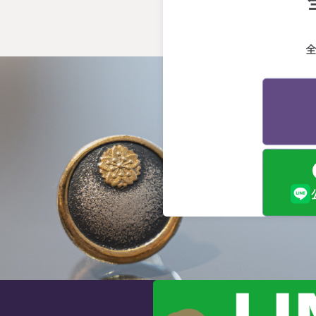
断
会
う
る
終
か
先
げ
と