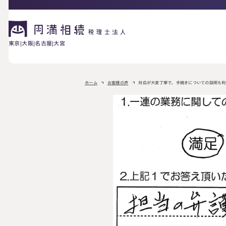
東京
大阪
名古屋
大宮
相続が発生した方へ
ホーム
お客様の声
対応が大変丁寧で、手続きについての説明も判
お困りの方へ
相続税申告に
ご相談の流れ
料金表
ついて
詳しく見る
相続に備えたい方へ
生前対策相談に
相続税試算につ