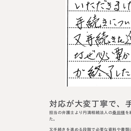
料金表
ついて
いて
対応が大変丁寧で、
担当の弁護士より円満相続法人の
桑田様
を
た。
又手続きを進める段階で
必要な資料や書類