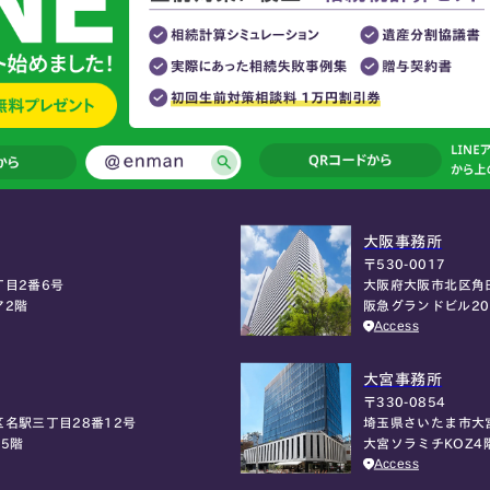
大阪事務所
〒530-0017
大阪府大阪市北区角
目2番6号
阪急グランドビル2
ア2階
Access
大宮事務所
〒330-0854
埼玉県さいたま市大
名駅三丁目28番12号
大宮ソラミチKOZ4
5階
Access