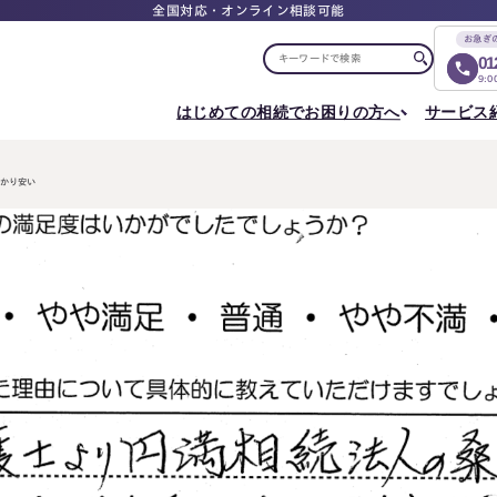
全国対応・オンライン相談可能
お急ぎ
01
9:
はじめての相続でお困りの方へ
サービス
選ばれる理由
税理士紹介
選ばれる理由
ご相談について
相続ロードマップ
はじめての方へ
相続が発生した方へ
相続コラム
セミナー
かり安い
お客様の声
ご相談の流れ
相続税申告について
ご相談の流れ
料
東京事務所
メディア実績
よくある質問
選ばれる理由
よくある質問
円満相続塾（受講生募集中）
〒107-0062
出版書籍
料金表
東京都港区南青山一丁目2番6号
相続に備えたい方へ
ラティス青山スクエア2階
Access
生前対策相談について
相続税試算について
料
名古屋事務所
〒450-0002
はじめての相続でお困りの方へ
相続について学
愛知県名古屋市中村区名駅三丁目28番12号
大名古屋ビルヂング25階
はじめての方へ
相続コラム
Access
相続ロードマップ
セミナー
円満相続ちゃん