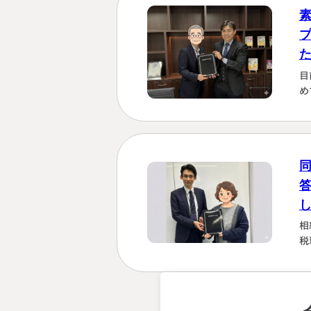
じ
す
く
に
か
目
は
め
し
さ
「
い
な
る
た
相
税
強
を
計
早