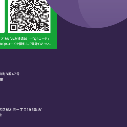
田町8番47号
0階
宮区桜木町一丁目195番地1
階