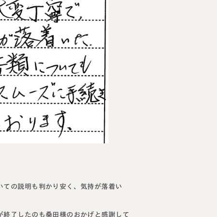
講生募集中）
約・お問い合わせ
【24時間受付】
友だち追加
登録で無料プレゼント
プライバシーポリシー
サイトマップ
いての説明も判かり安く、気持が落着い
が終了したのも
桑田様
のおかげと感謝して