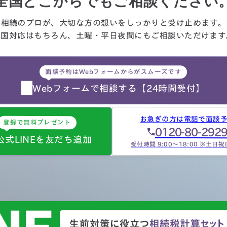
全国どこからでもご相談ください
しました。相続発生後、保険
社、銀行、市役所等と似たよ
相続のプロが、大切な方の想いを
しっかりと受け止めます。
な書類のやりとりを何度もす
全国対応はもちろん、
土曜・平日夜間にもご相談
いただけます
ことになります。自分では最
的にどの数字が使えるのか分
らず、届いた書類を全部加藤
面談予約はWebフォームからがスムーズです
生へメールで送ってまとめあ
て頂きました。心配で同じこ
Webフォームで相談する
【24時間受付】
…
お急ぎの方は電話で面談
登録で無料プレゼント
0120-80-292
公式LINEを友だち追加
受付時間 9:00～18:00 ※土日