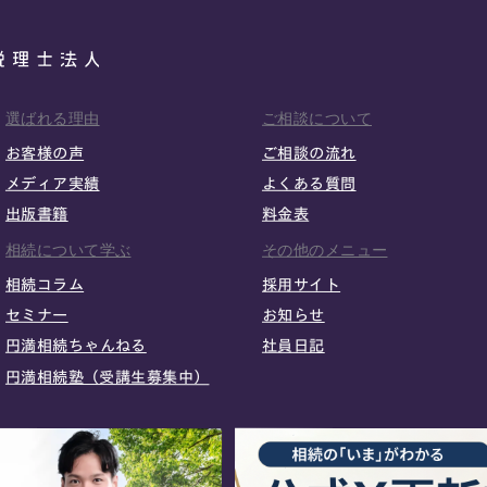
選ばれる理由
ご相談について
お客様の声
ご相談の流れ
メディア実績
よくある質問
出版書籍
料金表
相続について学ぶ
その他のメニュー
相続コラム
採用サイト
セミナー
お知らせ
円満相続ちゃんねる
社員日記
円満相続塾（受講生募集中）