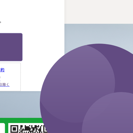
。
たことです。 それぞれの相続
人に対してニュートラルでし
た。 ②丁寧なご対応とわかりや
。
すい説明でした。 素人がわか
りやすいように、わかるまで何
度も教えて下さいました。 ③お
人柄と同様に、専門家として全
面的に頼れる能力とスキルが…
予約
9
祝日除く