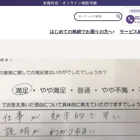
全国対応・オンライン相談可能
お急ぎ
01
9:
はじめての相続でお困りの方へ
サービス
選ばれる理由
税理士紹介
選ばれる理由
ご相談について
相続ロードマップ
はじめての方へ
相続が発生した方へ
相続コラム
セミナー
お客様の声
ご相談の流れ
相続税申告について
ご相談の流れ
料
東京事務所
メディア実績
よくある質問
選ばれる理由
よくある質問
円満相続塾（受講生募集中）
〒107-0062
出版書籍
料金表
東京都港区南青山一丁目2番6号
相続に備えたい方へ
ラティス青山スクエア2階
Access
生前対策相談について
相続税試算について
料
名古屋事務所
〒450-0002
はじめての相続でお困りの方へ
相続について学
愛知県名古屋市中村区名駅三丁目28番12号
大名古屋ビルヂング25階
はじめての方へ
相続コラム
Access
相続ロードマップ
セミナー
円満相続ちゃん