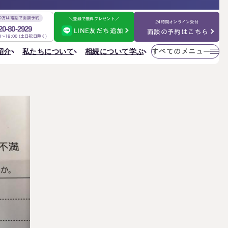
の方は電話で面談予約
＼登録で無料プレゼント／
24時間オンライン受付
20-80-2929
LINE友だち追加
面談の予約はこちら
00～18:00 (土日祝日除く)
メニューを
相続について学ぶ
私たちについて
紹介
すべてのメニュー
閉じる
法人情報
私たちについて
ご相談の流れ
選ばれる理由
円満相続ちゃんねる
税理士紹介
よくある質問
金表
事務所一覧
大阪事務所
相続を学ぶ
〒530-0017
東京事務所
お客様の声
大阪府大阪市北区角田町8番47号
大阪事務所
阪急グランドビル20階
Access
名古屋事務所
金表
大宮事務所
大宮事務所
〒330-0854
ぶ
その他のメニュー
埼玉県さいたま市大宮区桜木町一丁目195番地1
大宮ソラミチKOZ4階
採用サイト
Access
お知らせ
ねる
社員日記