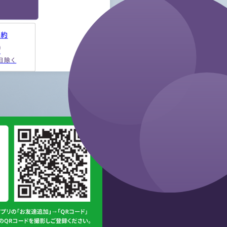
予約
9
祝日除く