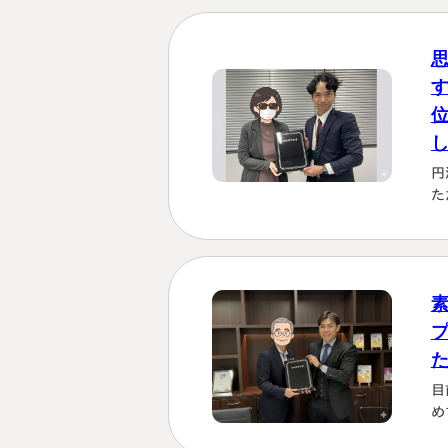
円
た
を
も
理
じ
す
く
に
か
目
は
め
し
さ
「