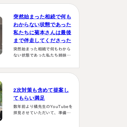
突然始まった相続で何も
わからない状態であった
私たちに菊本さんは最後
まで伴走してくださった
突然始まった相続で何もわから
ない状態であった私たち姉妹に
菊本さんは最後まで伴走してく
ださり 本当にありがたかったで
す。東京に住む私達にとっては
じめは大阪は遠い存在 でした
が、週1度は東京事務所に来て
2次対策も含めて提案し
おられるということで、 私たち
てもらい満足
の都合に合わせて面談してくだ
さり、はじめの心配は杞憂とな
数年前より橘先生のYouTubeを
りました。 途中分からないこと
拝見させていただいて、準備し
はメールでも電話 すぐに教えて
ていたこともあり、実際相続が
くださり、無事納税を済ませる
発生した際は迷わず相談に伺い