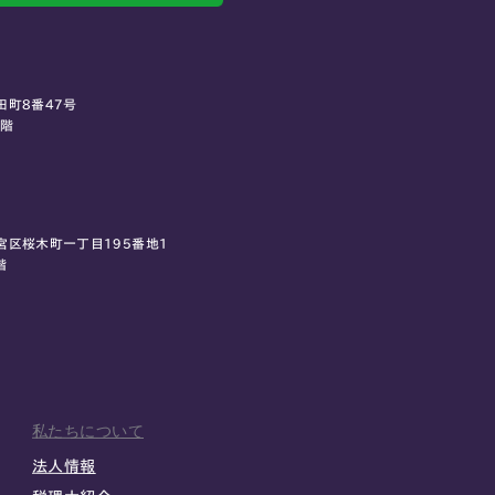
田町8番47号
0階
宮区桜木町一丁目195番地1
階
私たちについて
法人情報