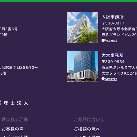
大阪事務所
〒530-0017
大阪府大阪市北区角
目2番6号
阪急グランドビル2
ア2階
Access
大宮事務所
〒330-0854
埼玉県さいたま市大
名駅三丁目28番12号
大宮ソラミチKOZ4
5階
Access
選ばれる理由
ご相談について
お客様の声
ご相談の流れ