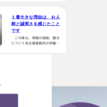
ことができほっとしていま…
ました。桑田先生は、私どもの
相談事には、すべて対応してい
ただき、それも素早いことに感
１番大きな理由は、お人
謝しました。また2次対策も含
柄と誠実さを感じたこと
めた提案をしてもらい満足して
です
おります。有り難うございまし
た。
この度は、両親の相続、贈与
について名古屋事務所の伊藤昌
二先生にご担当いただき、大変
お世話になりました。 〈満足度
の理由について〉 ①１番大きな
理由は、お人柄と誠実さを感じ
。
たことです。 それぞれの相続
人に対してニュートラルでし
た。 ②丁寧なご対応とわかりや
。
すい説明でした。 素人がわか
りやすいように、わかるまで何
度も教えて下さいました。 ③お
人柄と同様に、専門家として全
面的に頼れる能力とスキルが…