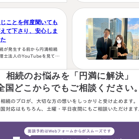
も含めて、素人では納得でき
い位、安心…
節税プランは考えられなかっ
から。
同じことを何度聞いても
答えて下さり、安心しま
した
続が発生する前から円満相続
理士法人のYouTubeを見て勉
していましたが、実際に税額
色々な控除や特例を駆使して
相続のお悩みを「円満に解決」
算していくのは非常に困難で
々に先生にお願いしようと判
全国どこからでもご相談ください
しました。相続発生後、保険
社、銀行、市役所等と似たよ
相続のプロが、大切な方の想いを
しっかりと受け止めます。
な書類のやりとりを何度もす
全国対応はもちろん、
土曜・平日夜間にもご相談
いただけます
ことになります。自分では最
的にどの数字が使えるのか分
らず、届いた書類を全部加藤
面談予約はWebフォームからがスムーズです
生へメールで送ってまとめあ
て頂きました。心配で同じこ