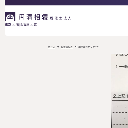
東京
大阪
名古屋
大宮
相続が発生した方へ
ホーム
お客様の声
説明がわかりやすい
お困りの方へ
相続税申告に
ご相談の流れ
料金表
ついて
詳しく見る
相続に備えたい方へ
生前対策相談に
相続税試算につ