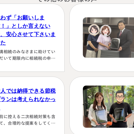
思わず「お願いしま
す！」としか言えない
位、安心させて下さいま
した
満相続のみなさまに助けてい
だいて期限内に相続税の申告
行うことができました。 とて
感謝しております。 ～具体的
由～👌「税務調査が万が一生
た場合にはしっかり対応しま
素人では納得できる節税
！！」と、少しの躊躇もな
、一切のガード文言も言わす
プランは考えられなかっ
、まっすぐこちらの目をしっ
た
り見て言ってくださり、 税金
前に控える二次相続対策も含
この方にすべておまかせする
て、合理的な提案をしてくだ
かない！！と、私も思わず
った。名義有価証券の取り扱
お願いします！」としか言え