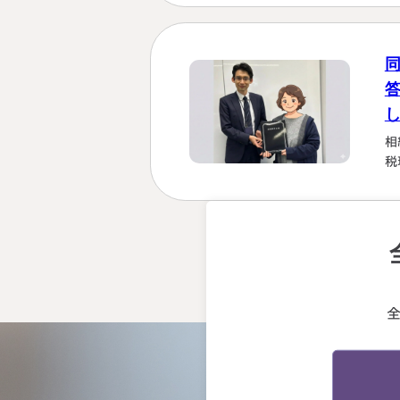
い
な
る
た
相
税
強
を
計
早
断
会
う
る
終
か
先
げ