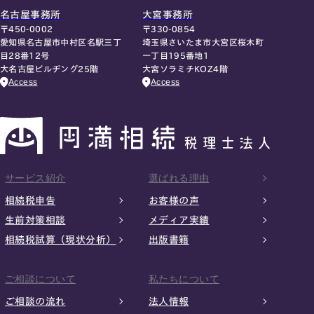
名古屋事務所
大宮事務所
〒450-0002
〒330-0854
愛知県名古屋市中村区名駅三丁
埼玉県さいたま市大宮区桜木町
目28番12号
一丁目195番地1
大名古屋ビルヂング25階
大宮ソラミチKOZ4階
Access
Access
サービス紹介
選ばれる理由
相続税申告
お客様の声
生前対策相談
メディア実績
相続税試算（現状分析）
出版書籍
ご相談について
私たちについて
ご相談の流れ
法人情報