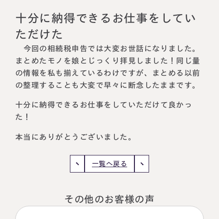
相続に備えたい方へ
相続を学ぶ
十分に納得できるお仕事をしてい
生前対策相談について
ただけた
相続税試算について
今回の相続税申告では大変お世話になりました。
まとめたモノを娘とじっくり拝見しました！同じ量
料金表
の情報を私も揃えているわけですが、まとめる以前
の整理することも大変で早々に断念したままです。
選ばれる理由
十分に納得できるお仕事をしていただけて良かっ
た！
よくある質問
本当にありがとうございました。
お客様の声
一覧へ戻る
私たちについて
その他のお客様の声
相続について学ぶ
選ばれる理由