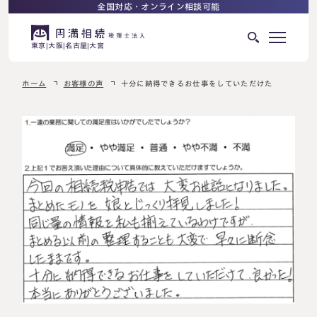
全国対応・オンライン相談可能
東京
大阪
名古屋
大宮
ホーム
お客様の声
十分に納得できるお仕事をしていただけた
はじめての相続でお困りの方へ
サービス紹介
相続ロードマップ
相続が発生した方へ
はじめての方へ
相続税申告について
ご相談の流れ
ご相談の流れ
選ばれる理由
料金表
よくある質問