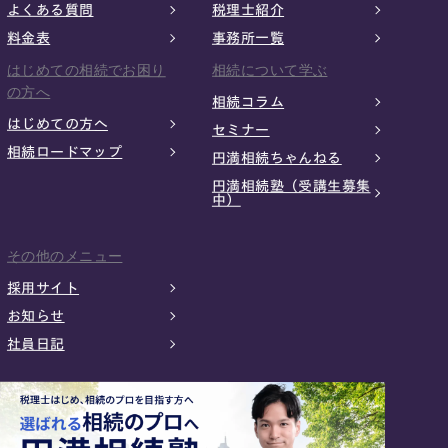
よくある質問
税理士紹介
料金表
事務所一覧
はじめての相続でお困り
相続について学ぶ
の方へ
相続コラム
はじめての方へ
セミナー
相続ロードマップ
円満相続ちゃんねる
円満相続塾（受講生募集
中）
その他のメニュー
採用サイト
お知らせ
社員日記