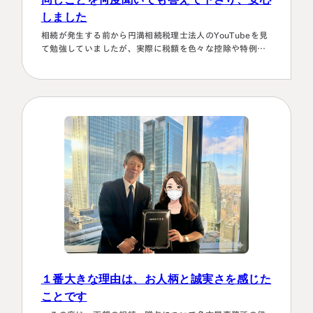
しました
相続が発生する前から円満相続税理士法人のYouTubeを見
て勉強していましたが、実際に税額を色々な控除や特例を
駆使して計算していくのは非常に困難で早々に先生にお願
いしようと判断しました。相続発生後、保険会社、銀行、
市役所等と似たような書類のやりとりを何度もすることに
なります。自分では最終的にどの数字が使えるのか分から
ず、届いた書類を全部加藤先生へメールで送ってまとめあ
げて頂きました。心配で同じこと…
１番大きな理由は、お人柄と誠実さを感じた
ことです