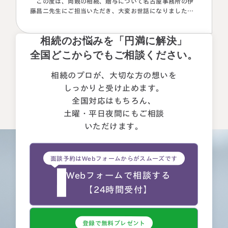
この度は、両親の相続、贈与について名古屋事務所の伊
藤昌二先生にご担当いただき、大変お世話になりました。
〈満足度の理由について〉 ①１番大きな理由は、お人柄と
誠実さを感じたことです。 それぞれの相続人に対してニ
相続のお悩みを「円満に解決」
ュートラルでした。 ②丁寧なご対応とわかりやすい説明で
した。 素人がわかりやすいように、わかるまで何度も教
全国どこからでもご相談ください。
えて下さいました。 ③お人柄と同様に、専門家として全面
的に頼れる能力とスキルが…
相続のプロが、大切な方の想いを
しっかりと受け止めます。
全国対応はもちろん、
土曜・平日夜間にもご相談
いただけます。
面談予約はWebフォームからがスムーズです
Webフォームで相談する
【24時間受付】
登録で無料プレゼント