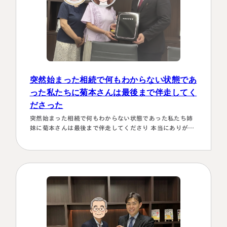
突然始まった相続で何もわからない状態であ
った私たちに菊本さんは最後まで伴走してく
ださった
突然始まった相続で何もわからない状態であった私たち姉
妹に菊本さんは最後まで伴走してくださり 本当にありがた
かったです。東京に住む私達にとってはじめは大阪は遠い
名古屋事務所
大宮事務所
存在 でしたが、週1度は東京事務所に来ておられるという
〒450-0002
〒330-0854
ことで、 私たちの都合に合わせて面談してくださり、はじ
愛知県名古屋市中村区名駅三丁目28
埼玉県さいたま市大宮区桜木町一丁目
めの心配は杞憂となりました。 途中分からないことはメー
番12号
195番地1
ルでも電話 すぐに教えてくださり、無事納税を済ませるこ
大名古屋ビルヂング25階
大宮ソラミチKOZ4階
とができほっとしていま…
Access
Access