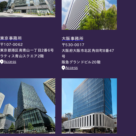
東京事務所
大阪事務所
〒107-0062
〒530-0017
東京都港区南青山一丁目2番6号
大阪府大阪市北区角田町8番47
ラティス青山スクエア2階
号
Access
阪急グランドビル20階
Access