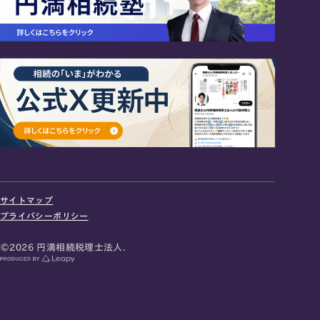
24時間オンライン受付
面談の予約はこちら
サイトマップ
＼登録で無料プレゼント／
プライバシーポリシー
LINE友だち追加
©2026 円満相続税理士法人.
お急ぎの方は電話で面談予約
0120-80-2929
9:00～18:00 (土日祝日除く)
プライバシーポリシー
サイトマップ
採用サイト
お知らせ