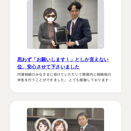
税理士紹介
相続コラム
法人情報
セミナー
円満相続ちゃんねる
円満相続塾（受講生募集中）
思わず「お願いします！」としか言えない
位、安心させて下さいました
円満相続のみなさまに助けていただいて期限内に相続税の
申告を行うことができました。 とても感謝しております。
東京事務所
～具体的理由～👌「税務調査が万が一生じた場合にはしっ
〒107-0062
かり対応します！！」と、少しの躊躇もなく、一切のガー
東京都港区南青山一丁目2番6号
ド文言も言わすに、まっすぐこちらの目をしっかり見て言
ラティス青山スクエア2階
ってくださり、 税金はこの方にすべておまかせするしかな
大阪事務所
Access
い！！と、私も思わず「お願いします！」としか言えない
〒530-0017
位、安心…
大阪府大阪市北区角田町8番47号
阪急グランドビル20階
Access