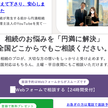
答えて下さり、安心しま
した
続が発生する前から円満相続
理士法人のYouTubeを見て勉
していましたが、実際に税額
色々な控除や特例を駆使して
相続のお悩みを「円満に解決」
算していくのは非常に困難で
々に先生にお願いしようと判
全国どこからでもご相談ください
しました。相続発生後、保険
社、銀行、市役所等と似たよ
相続のプロが、大切な方の想いを
しっかりと受け止めます。
な書類のやりとりを何度もす
全国対応はもちろん、
土曜・平日夜間にもご相談
いただけます
ことになります。自分では最
的にどの数字が使えるのか分
らず、届いた書類を全部加藤
面談予約はWebフォームからがスムーズです
生へメールで送ってまとめあ
て頂きました。心配で同じこ
Webフォームで相談する
【24時間受付】
…
お急ぎの方は電話で面談
登録で無料プレゼント