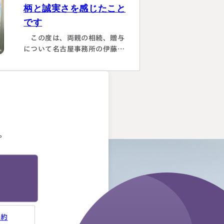
柄と誠実さを感じたこと
めた提案をしてもらい満足して
です
おります。有り難うございまし
た。
この度は、両親の相続、贈与
について名古屋事務所の伊藤昌
二先生にご担当いただき、大変
お世話になりました。 〈満足度
の理由について〉 ①１番大きな
理由は、お人柄と誠実さを感じ
。
たことです。 それぞれの相続
人に対してニュートラルでし
た。 ②丁寧なご対応とわかりや
。
すい説明でした。 素人がわか
りやすいように、わかるまで何
度も教えて下さいました。 ③お
人柄と同様に、専門家として全
面的に頼れる能力とスキルが…
予約