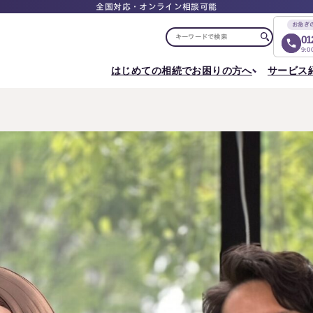
全国対応・オンライン相談可能
お急ぎ
01
9:
はじめての相続でお困りの方へ
サービス
選ばれる理由
税理士紹介
選ばれる理由
ご相談について
相続ロードマップ
はじめての方へ
相続が発生した方へ
相続コラム
セミナー
お客様の声
ご相談の流れ
相続税申告について
ご相談の流れ
料
東京事務所
メディア実績
よくある質問
選ばれる理由
よくある質問
円満相続塾（受講生募集中）
〒107-0062
出版書籍
料金表
東京都港区南青山一丁目2番6号
相続に備えたい方へ
ラティス青山スクエア2階
Access
生前対策相談について
相続税試算について
料
名古屋事務所
〒450-0002
はじめての相続でお困りの方へ
相続について学
愛知県名古屋市中村区名駅三丁目28番12号
大名古屋ビルヂング25階
はじめての方へ
相続コラム
Access
相続ロードマップ
セミナー
円満相続ちゃん