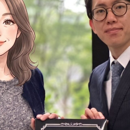
円満相続塾（受
面談予
お急ぎの方は電話で面談予約
0120-80-2929
LINE
9:00～18:00 (土日祝日除く)