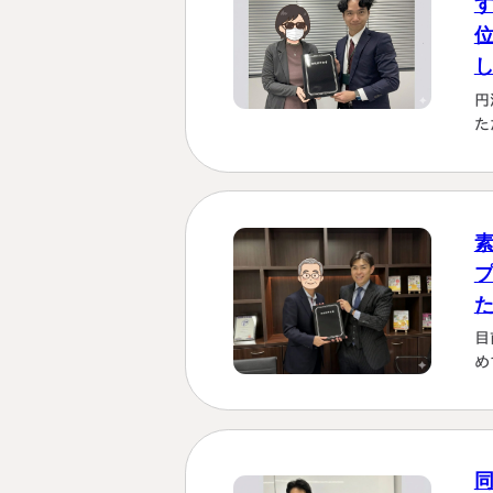
円
た
を
も
理
じ
す
く
に
か
目
は
め
し
さ
「
い
な
る
た