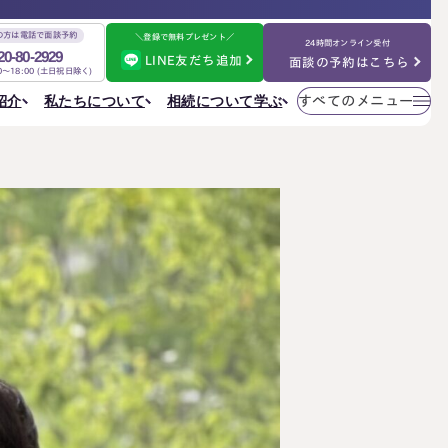
の方は電話で面談予約
＼登録で無料プレゼント／
24時間オンライン受付
20-80-2929
LINE友だち追加
面談の予約はこちら
00～18:00 (土日祝日除く)
メニューを
相続について学ぶ
私たちについて
紹介
すべてのメニュー
閉じる
法人情報
私たちについて
ご相談の流れ
選ばれる理由
円満相続ちゃんねる
税理士紹介
よくある質問
金表
事務所一覧
大阪事務所
相続を学ぶ
〒530-0017
東京事務所
お客様の声
大阪府大阪市北区角田町8番47号
大阪事務所
阪急グランドビル20階
Access
名古屋事務所
金表
大宮事務所
大宮事務所
〒330-0854
ぶ
その他のメニュー
埼玉県さいたま市大宮区桜木町一丁目195番地1
大宮ソラミチKOZ4階
採用サイト
Access
お知らせ
ねる
社員日記