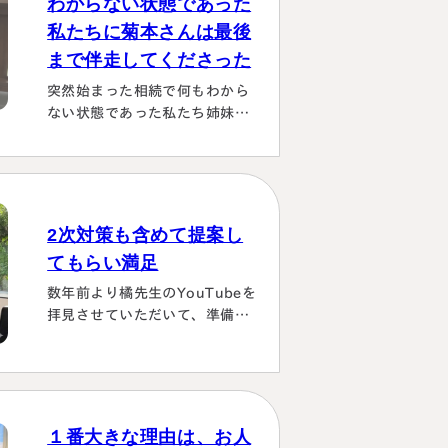
わからない状態であった
私たちに菊本さんは最後
まで伴走してくださった
突然始まった相続で何もわから
ない状態であった私たち姉妹に
菊本さんは最後まで伴走してく
ださり 本当にありがたかったで
す。東京に住む私達にとっては
じめは大阪は遠い存在 でした
が、週1度は東京事務所に来て
2次対策も含めて提案し
おられるということで、 私たち
てもらい満足
の都合に合わせて面談してくだ
さり、はじめの心配は杞憂とな
数年前より橘先生のYouTubeを
りました。 途中分からないこと
拝見させていただいて、準備し
はメールでも電話 すぐに教えて
ていたこともあり、実際相続が
くださり、無事納税を済ませる
発生した際は迷わず相談に伺い
ことができほっとしていま…
ました。桑田先生は、私どもの
相談事には、すべて対応してい
ただき、それも素早いことに感
１番大きな理由は、お人
謝しました。また2次対策も含