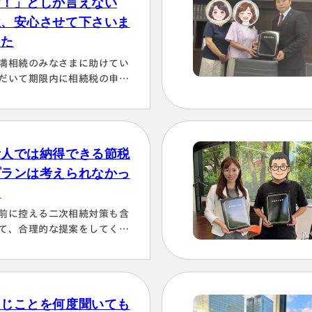
す！」としか言えない
位、安心させて下さいま
した
満相続のみなさまに助けてい
だいて期限内に相続税の申告
行うことができました。 とて
感謝しております。 ～具体的
由～👌「税務調査が万が一生
た場合にはしっかり対応しま
素人では納得できる節税
！！」と、少しの躊躇もな
、一切のガード文言も言わす
プランは考えられなかっ
、まっすぐこちらの目をしっ
た
り見て言ってくださり、 税金
前に控える二次相続対策も含
この方にすべておまかせする
て、合理的な提案をしてくだ
かない！！と、私も思わず
った。名義有価証券の取り扱
お願いします！」としか言え
も含めて、素人では納得でき
い位、安心…
節税プランは考えられなかっ
から。
同じことを何度聞いても