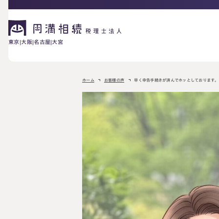
東京
大阪
名古屋
大宮
相続が発生した方へ
ホーム
お客様の声
早く申告手続きが済んでホッとしております。
お困りの方へ
相続税申告に
ご相談の流れ
料金表
ついて
詳しく見る
相続に備えたい方へ
生前対策相談に
相続税試算につ