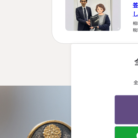
相
税
強
を
計
早
断
会
う
る
終
か
先
げ
と