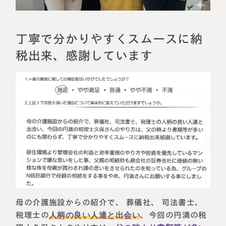
相続に備えたい方へ
相続を学ぶ
生前対策相談について
丁寧で分かりやすくスムースに納
相続税試算について
税出来、感謝しています
料金表
選ばれる理由
よくある質問
お客様の声
私たちについて
母の介護施設からの紹介で、 葬儀社、 司法書士、
相続について学ぶ
選ばれる理由
税理士の
人柄の良い人達と出会い
、今回の円満の税