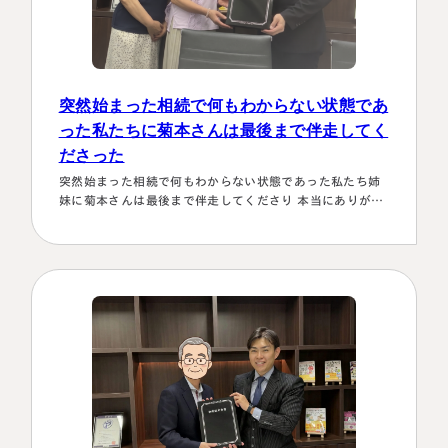
突然始まった相続で何もわからない状態であ
った私たちに菊本さんは最後まで伴走してく
ださった
突然始まった相続で何もわからない状態であった私たち姉
妹に菊本さんは最後まで伴走してくださり 本当にありがた
かったです。東京に住む私達にとってはじめは大阪は遠い
存在 でしたが、週1度は東京事務所に来ておられるという
ことで、 私たちの都合に合わせて面談してくださり、はじ
めの心配は杞憂となりました。 途中分からないことはメー
ルでも電話 すぐに教えてくださり、無事納税を済ませるこ
とができほっとしていま…