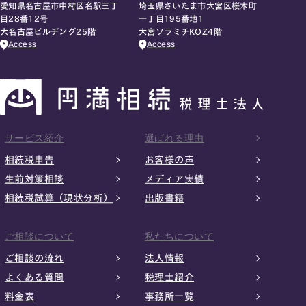
愛知県名古屋市中村区名駅三丁
埼玉県さいたま市大宮区桜木町
目28番12号
一丁目195番地1
大名古屋ビルヂング25階
大宮ソラミチKOZ4階
Access
Access
サービス紹介
選ばれる理由
相続税申告
お客様の声
生前対策相談
メディア実績
相続税試算（現状分析）
出版書籍
ご相談について
私たちについて
ご相談の流れ
法人情報
よくある質問
税理士紹介
料金表
事務所一覧