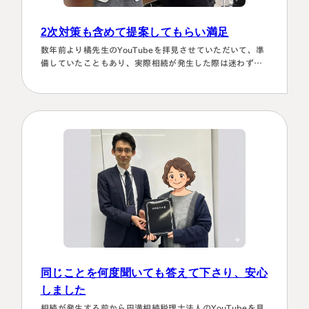
2次対策も含めて提案してもらい満足
数年前より橘先生のYouTubeを拝見させていただいて、準
備していたこともあり、実際相続が発生した際は迷わず相
談に伺いました。桑田先生は、私どもの相談事には、すべ
て対応していただき、それも素早いことに感謝しました。
また2次対策も含めた提案をしてもらい満足しております。
有り難うございました。
同じことを何度聞いても答えて下さり、安心
しました
相続が発生する前から円満相続税理士法人のYouTubeを見