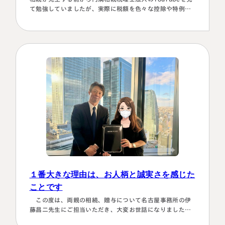
て勉強していましたが、実際に税額を色々な控除や特例を
駆使して計算していくのは非常に困難で早々に先生にお願
いしようと判断しました。相続発生後、保険会社、銀行、
市役所等と似たような書類のやりとりを何度もすることに
なります。自分では最終的にどの数字が使えるのか分から
ず、届いた書類を全部加藤先生へメールで送ってまとめあ
げて頂きました。心配で同じこと…
１番大きな理由は、お人柄と誠実さを感じた
ことです
この度は、両親の相続、贈与について名古屋事務所の伊
藤昌二先生にご担当いただき、大変お世話になりました。
〈満足度の理由について〉 ①１番大きな理由は、お人柄と