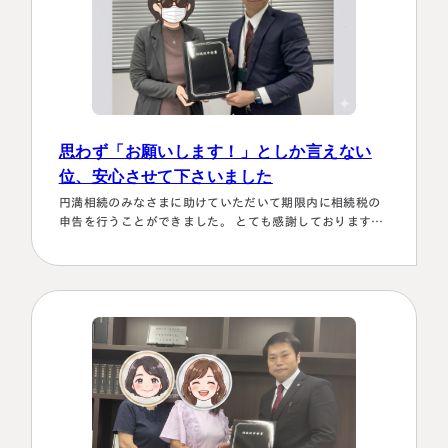
思わず「お願いします！」としか言えない
位、安心させて下さいました
円満相続のみなさまに助けていただいて期限内に相続税の
申告を行うことができました。 とても感謝しております。
～具体的理由～👌「税務調査が万が一生じた場合にはしっ
かり対応します！！」と、少しの躊躇もなく、一切のガー
名古屋事務所
大宮事務所
ド文言も言わすに、まっすぐこちらの目をしっかり見て言
〒450-0002
〒330-0854
ってくださり、 税金はこの方にすべておまかせするしかな
愛知県名古屋市中村区名駅三丁目28
埼玉県さいたま市大宮区桜木町一丁目
い！！と、私も思わず「お願いします！」としか言えない
番12号
195番地1
位、安心…
大名古屋ビルヂング25階
大宮ソラミチKOZ4階
Access
Access