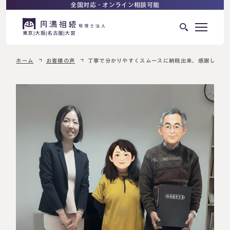
全国対応・オンライン相談可能
東京
大阪
名古屋
大宮
ホーム
お客様の声
丁寧で分かりやすくスムースに納税出来、感謝してい
はじめての相続でお困りの方へ
サービス紹介
相続ロードマップ
相続が発生した方へ
はじめての方へ
相続税申告について
ご相談の流れ
ご相談の流れ
選ばれる理由
料金表
よくある質問