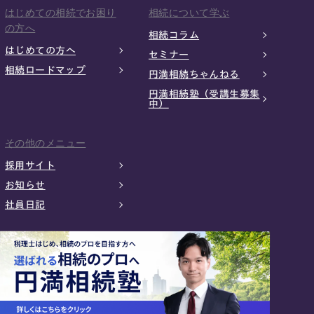
はじめての相続でお困り
相続について学ぶ
の方へ
相続コラム
はじめての方へ
セミナー
相続ロードマップ
円満相続ちゃんねる
円満相続塾（受講生募集
中）
その他のメニュー
採用サイト
お知らせ
社員日記