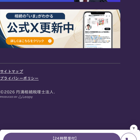
24時間オンライン受付
面談の予約はこちら
サイトマップ
＼登録で無料プレゼント／
プライバシーポリシー
LINE友だち追加
©2026 円満相続税理士法人.
お急ぎの方は電話で面談予約
0120-80-2929
9:00～18:00 (土日祝日除く)
プライバシーポリシー
サイトマップ
採用サイト
お知らせ
【24時間受付】