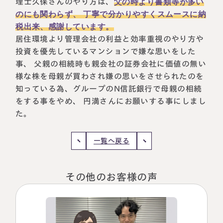
理士久保さんのやり方は、
父の時より書類等が多い
のにも関わらず、 丁寧で分かりやすくスムースに納
税理士紹介
相続コラム
税出来、感謝しています
。
居住環境より管理会社の利益と効率重視のやり方や
法人情報
セミナー
投資を優先しているマンションで嫌な思いをした
事、 父親の相続時も親会社の証券会社に価値の無い
円満相続ちゃんねる
様な株を母親が買わされ嫌の思いをさせられたのを
知っている為、グループのN信託銀行で母親の相続
円満相続塾（受講生募集中）
をする事をやめ、 円満さんにお願いする事にしまし
た。
東京事務所
一覧へ戻る
〒107-0062
東京都港区南青山一丁目2番6号
ラティス青山スクエア2階
その他のお客様の声
大阪事務所
Access
〒530-0017
大阪府大阪市北区角田町8番47号
阪急グランドビル20階
Access