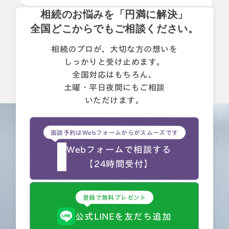
誠実さを感じたことです。 それぞれの相続人に対してニ
相続のお悩みを「円満に解決」
ュートラルでした。 ②丁寧なご対応とわかりやすい説明で
した。 素人がわかりやすいように、わかるまで何度も教
全国どこからでもご相談ください。
えて下さいました。 ③お人柄と同様に、専門家として全面
的に頼れる能力とスキルが…
相続のプロが、大切な方の想いを
しっかりと受け止めます。
全国対応はもちろん、
土曜・平日夜間にもご相談
いただけます。
面談予約はWebフォームからがスムーズです
Webフォームで相談する
【24時間受付】
登録で無料プレゼント
公式LINEを友だち追加