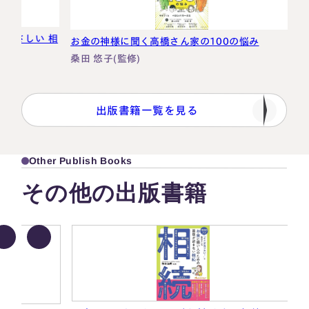
しい 相
マンガ
お金の神様に聞く高橋さん家の100の悩み
続超入
桑田 悠子(監修)
桑田 
出版書籍一覧を見る
Other Publish Books
その他の出版書籍