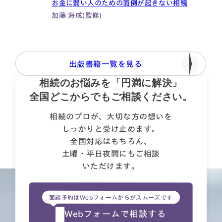
お金に弱い人のための面倒が起きない相続
ぶっち
You
加藤 海成(監修)
教え
橘 慶
出版書籍一覧を見る
相続のお悩みを「円満に解決」
全国どこからでもご相談ください。
相続のプロが、大切な方の想いを
しっかりと受け止めます。
全国対応はもちろん、
土曜・平日夜間にもご相談
いただけます。
面談予約はWebフォームからがスムーズです
Webフォームで相談する