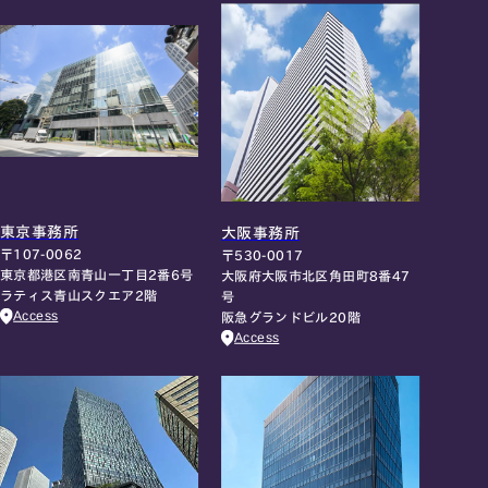
東京事務所
大阪事務所
〒107-0062
〒530-0017
東京都港区南青山一丁目2番6号
大阪府大阪市北区角田町8番47
ラティス青山スクエア2階
号
Access
阪急グランドビル20階
Access