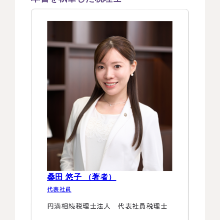
し合い、
税理士紹介
相続コラム
準備しておけば安心です。
法人情報
セミナー
「ウチには相続は関係ないのでは？」と思
っている人も、
円満相続ちゃんねる
「今まで相続について考えてこなかったけ
ど、
円満相続塾（受講生募集中）
親が老齢になってきて、手続きや税金が心
配」という人も、
相続の全体像がわかっていれば、いざとい
う時に慌てません。
東京事務所
〒107-0062
東京都港区南青山一丁目2番6号
相続人ってだれ？何が資産になる？といっ
ラティス青山スクエア2階
た基本から、
大阪事務所
Access
桑田 悠子 （著者）
遺された人が困らない遺言書の書き方や遺
〒530-0017
代表社員
大阪府大阪市北区角田町8番47号
産分割のポイント、
阪急グランドビル20階
円満相続税理士法人 代表社員税理士
損しない相続税対策、税務調査について、
Access