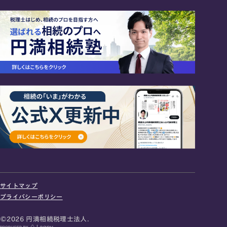
24時間オンライン受付
面談の予約はこちら
サイトマップ
＼登録で無料プレゼント／
プライバシーポリシー
LINE友だち追加
©2026 円満相続税理士法人.
お急ぎの方は電話で面談予約