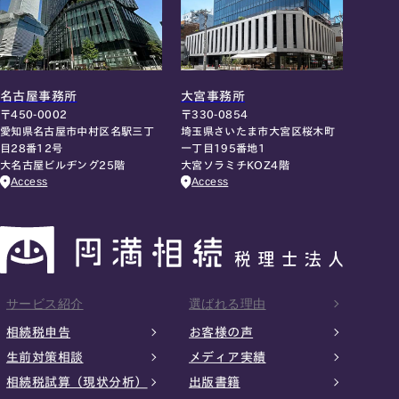
名古屋事務所
大宮事務所
〒450-0002
〒330-0854
愛知県名古屋市中村区名駅三丁
埼玉県さいたま市大宮区桜木町
目28番12号
一丁目195番地1
大名古屋ビルヂング25階
大宮ソラミチKOZ4階
Access
Access
サービス紹介
選ばれる理由
相続税申告
お客様の声
生前対策相談
メディア実績
相続税試算（現状分析）
出版書籍