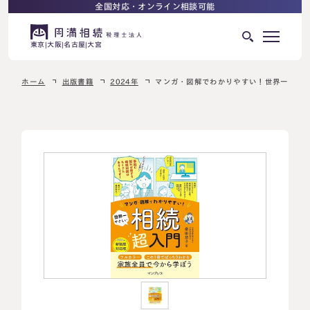
全国対応・オンライン相談可能
東京
大阪
名古屋
大宮
ホーム
出版書籍
2024年
マンガ・図解でわかりやすい！世界一やさし
はじめての相続でお困りの方へ
サービス紹介
相続ロードマップ
相続が発生した方へ
はじめての方へ
相続税申告について
ご相談の流れ
ご相談の流れ
選ばれる理由
料金表
よくある質問