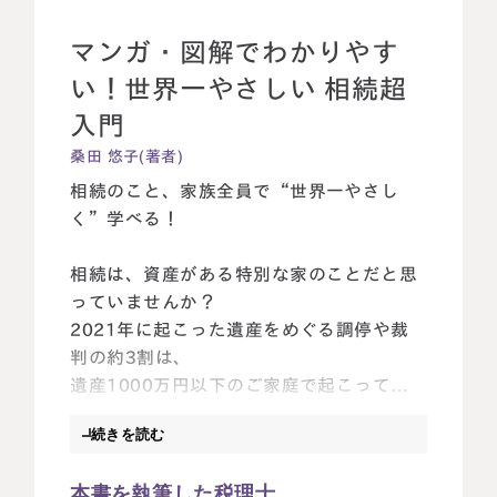
相続に備えたい方へ
相続を学ぶ
生前対策相談について
マンガ・図解でわかりやす
い！世界一やさしい 相続超
相続税試算について
入門
料金表
桑田 悠子(著者)
相続のこと、家族全員で“世界一やさし
く”学べる！
選ばれる理由
相続は、資産がある特別な家のことだと思
よくある質問
っていませんか？
2021年に起こった遺産をめぐる調停や裁
お客様の声
判の約3割は、
遺産1000万円以下のご家庭で起こってい
私たちについて
ます。
続きを読む
相続について学ぶ
思わぬトラブルにならないためにも、
選ばれる理由
本書を執筆した税理士
家族全員で相続を“ウチのこと”として話