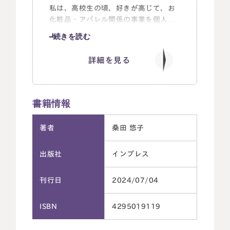
手続きの全体像が一目でわかる生前・死後
私は、高校生の頃、好きが高じて、お
のタイムラインまで、
化粧品・アパレル関係の事業を個人で
相続のことをゼロからやさしく解説しま
開業してみたものの、当時のその事業
続きを読む
す！
内容が、社会に貢献できているのか？
への答えが見つからず、自分の人生を
詳細を見る
また、知っていればできる節税対策も色々
掛ける仕事は何だろう・・・と、思い
悩みながら過ごしていました。
あります。
2024年からの新制度にも対応した内容
そんな頃、祖父の死をきっかけに相続
書籍情報
で、
に関する専門家が世の中には全然いな
状況に応じた節税対策がわかります。
いことに気が付き、「自分の人生を掛
著者
桑田 悠子
ける仕事を見つけた！」と思いまし
名古屋事務所
大宮事務所
イラストや図解、会話形式の本文、マンガ
た。そして、もともと好きであったビ
〒450-0002
〒330-0854
出版社
インプレス
解説など
ジネスにもプラスになり、かつ、自分
愛知県名古屋市中村区名駅三丁目28
埼玉県さいたま市大宮区桜木町一丁目
自身で大変さに直面した相続の両面に
わかりやすく親しみやすいフルカラーの紙
番12号
195番地1
携わることのできる税理士になること
大名古屋ビルヂング25階
面で、
大宮ソラミチKOZ4階
刊行日
2024/07/04
Access
Access
に決めました。
難しそうな相続を、家族全員で一緒に学べ
る1冊です！
ISBN
4295019119
やると決めたら、とことんやらないと
気が済まない性格なので、今は相続の