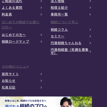
ご相談の流れ
法人情報
よくある質問
税理士紹介
料金表
事務所一覧
はじめての相続でお困り
相続について学ぶ
の方へ
相続コラム
はじめての方へ
セミナー
相続ロードマップ
円満相続ちゃんねる
円満相続塾（受講生募集
中）
その他のメニュー
採用サイト
お知らせ
社員日記