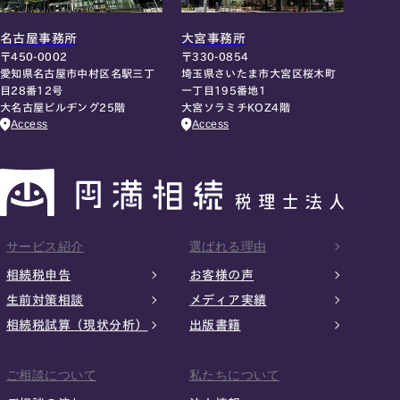
名古屋事務所
大宮事務所
〒450-0002
〒330-0854
愛知県名古屋市中村区名駅三丁
埼玉県さいたま市大宮区桜木町
目28番12号
一丁目195番地1
大名古屋ビルヂング25階
大宮ソラミチKOZ4階
Access
Access
サービス紹介
選ばれる理由
相続税申告
お客様の声
生前対策相談
メディア実績
相続税試算（現状分析）
出版書籍
ご相談について
私たちについて