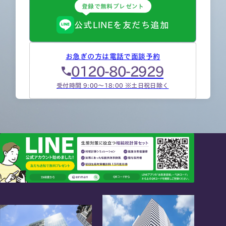
登録で無料プレゼント
税理士紹介
相続コラム
公式LINEを友だち追加
法人情報
セミナー
お急ぎの方は電話で面談予約
0120-80-2929
円満相続ちゃんねる
受付時間 9:00～18:00 ※土日祝日除く
円満相続塾（受講生募集中）
東京事務所
〒107-0062
東京都港区南青山一丁目2番6号
ラティス青山スクエア2階
大阪事務所
Access
〒530-0017
大阪府大阪市北区角田町8番47号
阪急グランドビル20階
Access