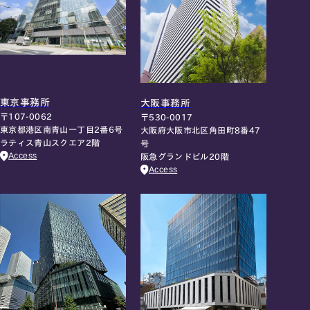
東京事務所
大阪事務所
〒107-0062
〒530-0017
東京都港区南青山一丁目2番6号
大阪府大阪市北区角田町8番47
ラティス青山スクエア2階
号
Access
阪急グランドビル20階
Access
名古屋事務所
大宮事務所
〒450-0002
〒330-0854
愛知県名古屋市中村区名駅三丁目28
埼玉県さいたま市大宮区桜木町一丁目
番12号
195番地1
大名古屋ビルヂング25階
大宮ソラミチKOZ4階
Access
Access