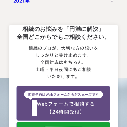
相続に備えたい方へ
2021年
相続を学ぶ
生前対策相談について
相続税試算について
相続のお悩みを「円満に解決」
全国どこからでもご相談ください。
料金表
相続のプロが、大切な方の想いを
しっかりと受け止めます。
選ばれる理由
全国対応はもちろん、
土曜・平日夜間にもご相談
よくある質問
いただけます。
お客様の声
面談予約はWebフォームからがスムーズです
私たちについて
Webフォームで相談する
【24時間受付】
相続について学ぶ
選ばれる理由