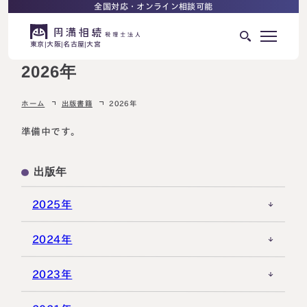
全国対応・オンライン相談可能
東京
大阪
名古屋
大宮
2026年
はじめての相続でお困りの方へ
ホーム
出版書籍
2026年
サービス紹介
相続ロードマップ
準備中です。
相続が発生した方へ
はじめての方へ
出版年
相続税申告について
ご相談の流れ
2025年
ご相談の流れ
選ばれる理由
2024年
料金表
2023年
よくある質問