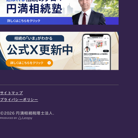
24時間オンライン受付
面談の予約はこちら
サイトマップ
＼登録で無料プレゼント／
プライバシーポリシー
LINE友だち追加
©2026 円満相続税理士法人.
お急ぎの方は電話で面談予約
0120-80-2929
9:00～18:00 (土日祝日除く)
プライバシーポリシー
サイトマップ
採用サイト
お知らせ