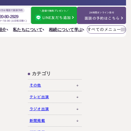
の方は電話で面談予約
＼登録で無料プレゼント／
24時間オンライン受付
20-80-2929
LINE友だち追加
面談の予約はこちら
00～18:00 (土日祝日除く)
メニューを
相続について学ぶ
私たちについて
紹介
すべてのメニュー
閉じる
法人情報
私たちについて
ご相談の流れ
選ばれる理由
円満相続ちゃんねる
税理士紹介
よくある質問
金表
事務所一覧
大阪事務所
相続を学ぶ
〒530-0017
東京事務所
お客様の声
大阪府大阪市北区角田町8番47号
カテゴリ
大阪事務所
阪急グランドビル20階
Access
名古屋事務所
その他
金表
大宮事務所
大宮事務所
テレビ出演
〒330-0854
ぶ
その他のメニュー
埼玉県さいたま市大宮区桜木町一丁目195番地1
ラジオ出演
大宮ソラミチKOZ4階
採用サイト
Access
新聞掲載
お知らせ
ねる
社員日記