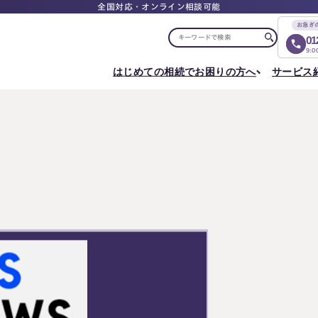
全国対応・オンライン相談可能
お急ぎ
01
9:
はじめての相続でお困りの方へ
サービス
選ばれる理由
税理士紹介
選ばれる理由
ご相談について
相続ロードマップ
はじめての方へ
相続が発生した方へ
相続コラム
セミナー
お客様の声
ご相談の流れ
相続税申告について
ご相談の流れ
料
東京事務所
メディア実績
よくある質問
選ばれる理由
よくある質問
円満相続塾（受講生募集中）
〒107-0062
出版書籍
料金表
東京都港区南青山一丁目2番6号
相続に備えたい方へ
ラティス青山スクエア2階
Access
生前対策相談について
相続税試算について
料
名古屋事務所
〒450-0002
はじめての相続でお困りの方へ
相続について学
愛知県名古屋市中村区名駅三丁目28番12号
大名古屋ビルヂング25階
はじめての方へ
相続コラム
Access
相続ロードマップ
セミナー
円満相続ちゃん