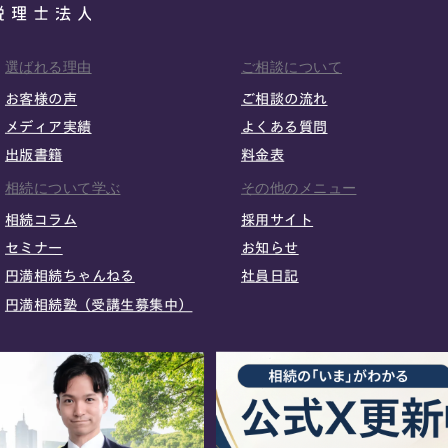
選ばれる理由
ご相談について
お客様の声
ご相談の流れ
メディア実績
よくある質問
出版書籍
料金表
相続について学ぶ
その他のメニュー
相続コラム
採用サイト
セミナー
お知らせ
円満相続ちゃんねる
社員日記
円満相続塾（受講生募集中）