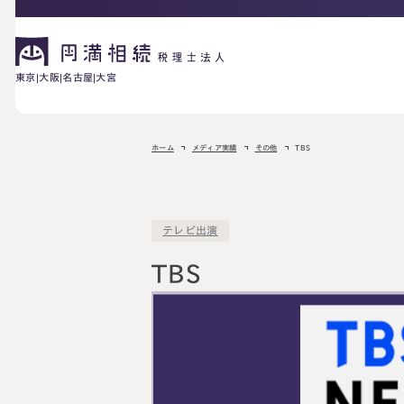
東京
大阪
名古屋
大宮
相続が発生した方へ
ホーム
メディア実績
その他
TBS
お困りの方へ
相続税申告に
テレビ出演
ご相談の流れ
料金表
ついて
TBS
詳しく見る
相続に備えたい方へ
生前対策相談に
相続税試算につ