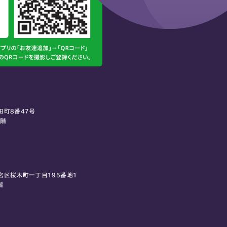
田町8番47号
0階
宮区桜木町一丁目195番地1
階