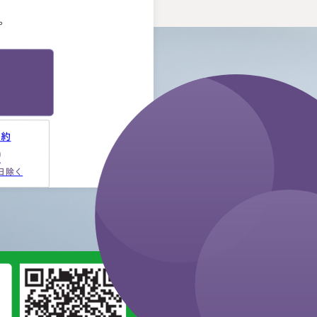
。
予約
9
祝日除く