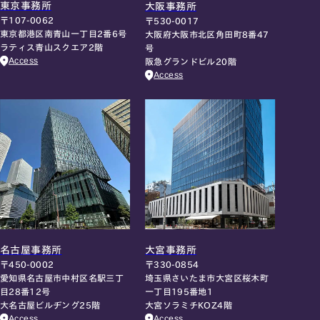
東京事務所
大阪事務所
〒107-0062
〒530-0017
東京都港区南青山一丁目2番6号
大阪府大阪市北区角田町8番47
ラティス青山スクエア2階
号
Access
阪急グランドビル20階
Access
名古屋事務所
大宮事務所
〒450-0002
〒330-0854
愛知県名古屋市中村区名駅三丁
埼玉県さいたま市大宮区桜木町
目28番12号
一丁目195番地1
大名古屋ビルヂング25階
大宮ソラミチKOZ4階
Access
Access