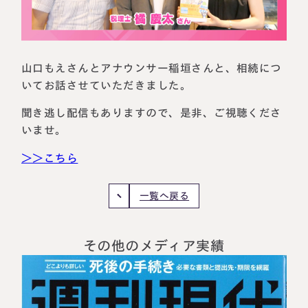
相続に備えたい方へ
相続を学ぶ
生前対策相談について
相続税試算について
山口もえさんとアナウンサー稲垣さんと、相続につ
いてお話させていただきました。
料金表
聞き逃し配信もありますので、是非、ご視聴くださ
いませ。
選ばれる理由
＞＞こちら
よくある質問
一覧へ戻る
お客様の声
その他のメディア実績
私たちについて
相続について学ぶ
選ばれる理由