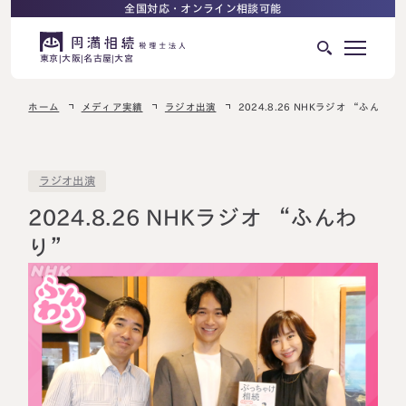
全国対応・オンライン相談可能
東京
大阪
名古屋
大宮
ホーム
メディア実績
ラジオ出演
2024.8.26 NHKラジオ “ふんわり
はじめての相続でお困りの方へ
サービス紹介
相続ロードマップ
ラジオ出演
相続が発生した方へ
2024.8.26 NHKラジオ “ふんわ
はじめての方へ
り”
相続税申告について
ご相談の流れ
ご相談の流れ
選ばれる理由
料金表
よくある質問