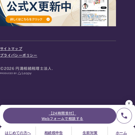
24時間オンライン受付
面談の予約はこちら
サイトマップ
＼登録で無料プレゼント／
プライバシーポリシー
LINE友だち追加
©2026 円満相続税理士法人.
お急ぎの方は電話で面談予約
0120-80-2929
9:00～18:00 (土日祝日除く)
プライバシーポリシー
サイトマップ
採用サイト
お知らせ
【24時間受付】
Webフォームで相談する
はじめての方へ
相続税申告
生前対策
ホーム