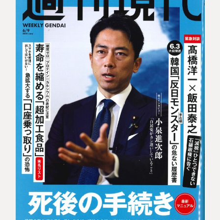
税理士紹介
相続コラム
法人情報
セミナー
円満相続ちゃんねる
円満相続塾（受講生募集中）
東京事務所
〒107-0062
東京都港区南青山一丁目2番6号
ラティス青山スクエア2階
大阪事務所
Access
〒530-0017
大阪府大阪市北区角田町8番47号
阪急グランドビル20階
Access