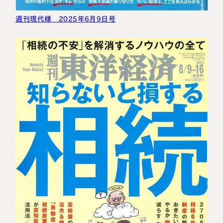
週刊現代様 2025年6月9日号
名古屋事務所
大宮事務所
〒450-0002
〒330-0854
愛知県名古屋市中村区名駅三丁目28
埼玉県さいたま市大宮区桜木町一丁目
番12号
195番地1
大名古屋ビルヂング25階
大宮ソラミチKOZ4階
Access
Access